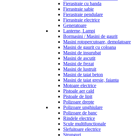
Fierastraie cu banda
Fierastraie sabie
Fierastraie pendulare
Fierastraie electrice
Generatoare
Lanterne, Lampi
Bormasini / Masini de gaurit
Masini rotopercutoare, demolatoare
Masini de gaurit cu coloana
Masini de insurubat
Masini de ascutit
Masini de frezat
Masini de lustruit
Masini de taiat beton
Masini de taiat gresie, faianta
Motoare electrice
Pistoale aer cald
Pistoale de lipit
Polizoare drepte
Polizoare unghiulare
Polizoare de banc
Rindele electrice
Scule multifunctionale
Slefuitoare electrice
Strunguri