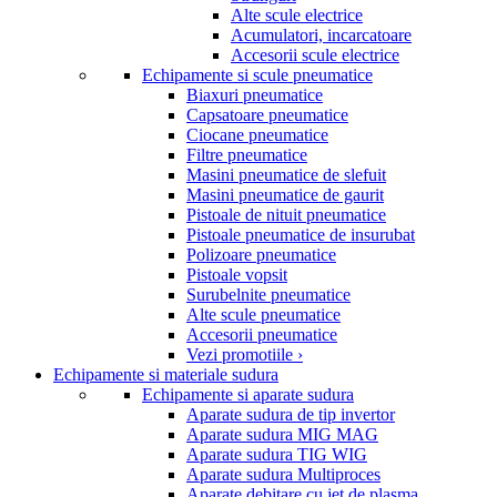
Alte scule electrice
Acumulatori, incarcatoare
Accesorii scule electrice
Echipamente si scule pneumatice
Biaxuri pneumatice
Capsatoare pneumatice
Ciocane pneumatice
Filtre pneumatice
Masini pneumatice de slefuit
Masini pneumatice de gaurit
Pistoale de nituit pneumatice
Pistoale pneumatice de insurubat
Polizoare pneumatice
Pistoale vopsit
Surubelnite pneumatice
Alte scule pneumatice
Accesorii pneumatice
Vezi promotiile ›
Echipamente si materiale sudura
Echipamente si aparate sudura
Aparate sudura de tip invertor
Aparate sudura MIG MAG
Aparate sudura TIG WIG
Aparate sudura Multiproces
Aparate debitare cu jet de plasma