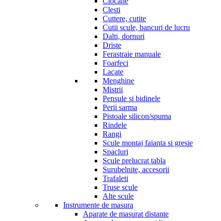
Ciocane
Clesti
Cuttere, cutite
Cutii scule, bancuri de lucru
Dalti, dornuri
Driste
Ferastraie manuale
Foarfeci
Lacate
Menghine
Mistrii
Pensule si bidinele
Perii sarma
Pistoale silicon/spuma
Rindele
Rangi
Scule montaj faianta si gresie
Spacluri
Scule prelucrat tabla
Surubelnite, accesorii
Trafaleti
Truse scule
Alte scule
Instrumente de masura
Aparate de masurat distante