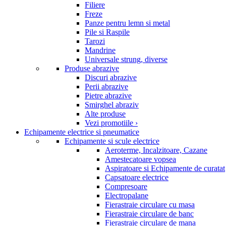
Filiere
Freze
Panze pentru lemn si metal
Pile si Raspile
Tarozi
Mandrine
Universale strung, diverse
Produse abrazive
Discuri abrazive
Perii abrazive
Pietre abrazive
Smirghel abraziv
Alte produse
Vezi promotiile ›
Echipamente electrice si pneumatice
Echipamente si scule electrice
Aeroterme, Incalzitoare, Cazane
Amestecatoare vopsea
Aspiratoare si Echipamente de curatat
Capsatoare electrice
Compresoare
Electropalane
Fierastraie circulare cu masa
Fierastraie circulare de banc
Fierastraie circulare de mana