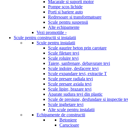
Macarale si suporti motor
Pompe scos lichide
Porti si bariere auto
Redresoare si transformatoare
Scule pentru suspensii
Alte echipamente
Vezi promotiile ›
Scule pentru constructii si instalatii
Scule pentru instalatii
Scule gaurire beton prin carotare
Scule filetare tevi
Scule roluire tevi
Taiere, sanfrenare, debavurare tevi
Scule indoire, desfacere tevi
Scule expandare tevi, extractie T
Scule presare radiala tevi
Scule presare axiala tevi
Scule lipire, brazare tevi
Aparate sudura tevi din plastic
Scule de presiune, desfundare si inspectie te
Scule inghetare tevi
Alte scule pentru instalatii
Echipamente de constructii
Betoniere
Carucioare