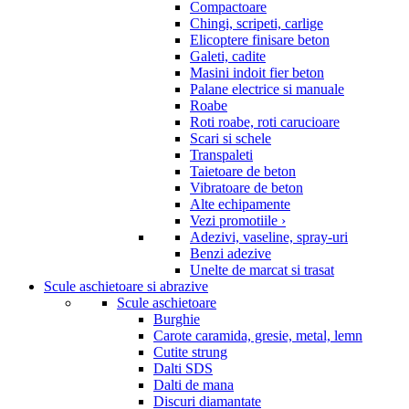
Compactoare
Chingi, scripeti, carlige
Elicoptere finisare beton
Galeti, cadite
Masini indoit fier beton
Palane electrice si manuale
Roabe
Roti roabe, roti carucioare
Scari si schele
Transpaleti
Taietoare de beton
Vibratoare de beton
Alte echipamente
Vezi promotiile ›
Adezivi, vaseline, spray-uri
Benzi adezive
Unelte de marcat si trasat
Scule aschietoare si abrazive
Scule aschietoare
Burghie
Carote caramida, gresie, metal, lemn
Cutite strung
Dalti SDS
Dalti de mana
Discuri diamantate