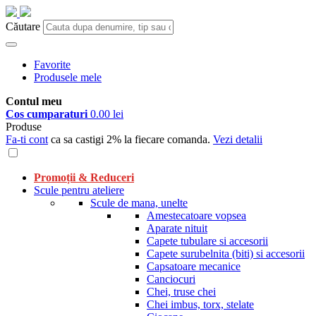
Căutare
Favorite
Produsele mele
Contul meu
Cos cumparaturi
0.00 lei
Produse
Fa-ti cont
ca sa castigi 2% la fiecare comanda.
Vezi detalii
Promoții & Reduceri
Scule pentru ateliere
Scule de mana, unelte
Amestecatoare vopsea
Aparate nituit
Capete tubulare si accesorii
Capete surubelnita (biti) si accesorii
Capsatoare mecanice
Canciocuri
Chei, truse chei
Chei imbus, torx, stelate