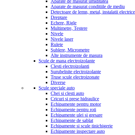
Aparate de masurat umiditatea
Aparate de masurat conditiile de mediu
Detectoare de lemn, metal, instalatii electrice
Dreptare
Echere, Rigle
Multimetre, Testere
Nivele
Nivele laser
Rulete
Sublere, Micrometre
Alte instrumente de masura
Scule de mana electroizolante
Clesti electroizolanti
Surubelnite electroizolante
Truse scule electroizonate
Diverse
Scule speciale auto
Chei si clesti auto
Cricuri si prese hidraulice
Echipamente pentru motor
Echipamente pentru roti
Echipamente ulei si gresare
Echipamente de sablat
Echipamente si scule tinichigerie
Echipamente inspectare auto