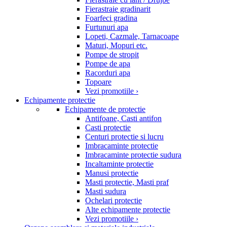
Fierastraie gradinarit
Foarfeci gradina
Furtunuri apa
Lopeti, Cazmale, Tarnacoape
Maturi, Mopuri etc.
Pompe de stropit
Pompe de apa
Racorduri apa
Topoare
Vezi promotiile ›
Echipamente protectie
Echipamente de protectie
Antifoane, Casti antifon
Casti protectie
Centuri protectie si lucru
Imbracaminte protectie
Imbracaminte protectie sudura
Incaltaminte protectie
Manusi protectie
Masti protectie, Masti praf
Masti sudura
Ochelari protectie
Alte echipamente protectie
Vezi promotiile ›