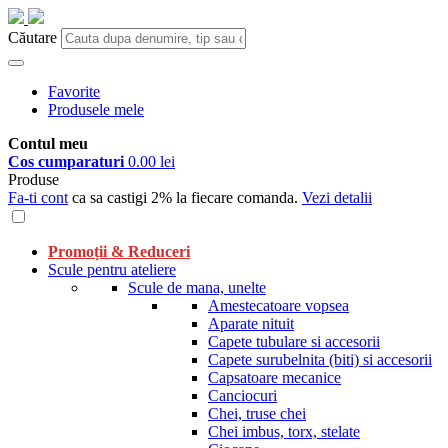
Căutare
Favorite
Produsele mele
Contul meu
Cos cumparaturi
0.00 lei
Produse
Fa-ti cont
ca sa castigi 2% la fiecare comanda.
Vezi detalii
Promoții & Reduceri
Scule pentru ateliere
Scule de mana, unelte
Amestecatoare vopsea
Aparate nituit
Capete tubulare si accesorii
Capete surubelnita (biti) si accesorii
Capsatoare mecanice
Canciocuri
Chei, truse chei
Chei imbus, torx, stelate