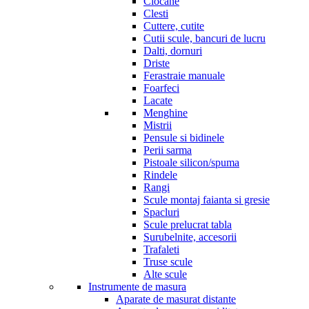
Ciocane
Clesti
Cuttere, cutite
Cutii scule, bancuri de lucru
Dalti, dornuri
Driste
Ferastraie manuale
Foarfeci
Lacate
Menghine
Mistrii
Pensule si bidinele
Perii sarma
Pistoale silicon/spuma
Rindele
Rangi
Scule montaj faianta si gresie
Spacluri
Scule prelucrat tabla
Surubelnite, accesorii
Trafaleti
Truse scule
Alte scule
Instrumente de masura
Aparate de masurat distante