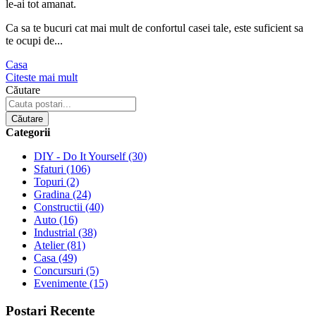
le-ai tot amanat.
Ca sa te bucuri cat mai mult de confortul casei tale, este suficient sa
te ocupi de...
Casa
Citeste mai mult
Căutare
Căutare
Categorii
DIY - Do It Yourself
(30)
Sfaturi
(106)
Topuri
(2)
Gradina
(24)
Constructii
(40)
Auto
(16)
Industrial
(38)
Atelier
(81)
Casa
(49)
Concursuri
(5)
Evenimente
(15)
Postari Recente