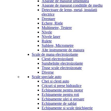
Aparate de masurat umiditatea
Aparate de masurat conditiile de mediu
Detectoare de lemn, metal, instalatii
electrice
Dreptare
Echere, Rigle
Multimetre, Testere
Nivele
Nivele laser
Rulete
Sublere, Micrometre
Alte instrumente de masura
Scule de mana electroizolante
Clesti electroizolanti
Surubelnite electroizolante
Truse scule electroizonate
Diverse
Scule speciale auto
Chei si clesti auto
Cricuri si prese hidraulice
Echipamente pentru motor
Echipamente pentru roti
Echipamente ulei si gresare
Echipamente de sablat
Echipamente si scule tinichigerie