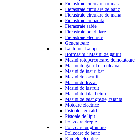
Fierastraie circulare cu masa
Fierastraie circulare de banc
Fierastraie circulare de mana
Fierastraie cu banda
Fierastraie sabie
Fierastraie pendulare
Fierastraie electrice
Generatoare
Lanterne, Lampi
Bormasini / Masini de gaurit
Masini rotopercutoare, demolatoare
Masini de gaurit cu coloana
Masini de insurubat
Masini de ascutit
Masini de frezat
Masini de lustruit
Masini de taiat beton
Masini de taiat gresie, faianta
Motoare electrice
Pistoale aer cald
Pistoale de lipit
Polizoare drepte
Polizoare unghiulare
Polizoare de banc
Rindele electrice