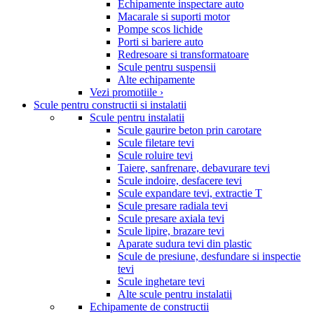
Echipamente inspectare auto
Macarale si suporti motor
Pompe scos lichide
Porti si bariere auto
Redresoare si transformatoare
Scule pentru suspensii
Alte echipamente
Vezi promotiile ›
Scule pentru constructii si instalatii
Scule pentru instalatii
Scule gaurire beton prin carotare
Scule filetare tevi
Scule roluire tevi
Taiere, sanfrenare, debavurare tevi
Scule indoire, desfacere tevi
Scule expandare tevi, extractie T
Scule presare radiala tevi
Scule presare axiala tevi
Scule lipire, brazare tevi
Aparate sudura tevi din plastic
Scule de presiune, desfundare si inspectie
tevi
Scule inghetare tevi
Alte scule pentru instalatii
Echipamente de constructii