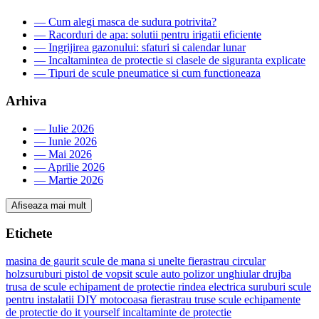
—
Cum alegi masca de sudura potrivita?
—
Racorduri de apa: solutii pentru irigatii eficiente
—
Ingrijirea gazonului: sfaturi si calendar lunar
—
Incaltamintea de protectie si clasele de siguranta explicate
—
Tipuri de scule pneumatice si cum functioneaza
Arhiva
—
Iulie 2026
—
Iunie 2026
—
Mai 2026
—
Aprilie 2026
—
Martie 2026
Afiseaza mai mult
Etichete
masina de gaurit
scule de mana si unelte
fierastrau circular
holzsuruburi
pistol de vopsit
scule auto
polizor unghiular
drujba
trusa de scule
echipament de protectie
rindea electrica
suruburi
scule
pentru instalatii
DIY
motocoasa
fierastrau
truse scule
echipamente
de protectie
do it yourself
incaltaminte de protectie