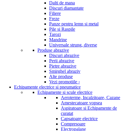
Dalti de mana
Discuri diamantate
Filiere
Freze
Panze pentru lemn si metal
Pile si Raspile
Tarozi
Mandrine
Universale strung, diverse
Produse abrazive
Discuri abrazive
Perii abrazive
Pietre abrazive
Smirghel abraziv
Alte produse
Vezi promotiile ›
Echipamente electrice si pneumatice
Echipamente si scule electrice
Aeroterme, Incalzitoare, Cazane
Amestecatoare vopsea
Aspiratoare si Echipamente de
curatat
Capsatoare electrice
Compresoare
Electropalane