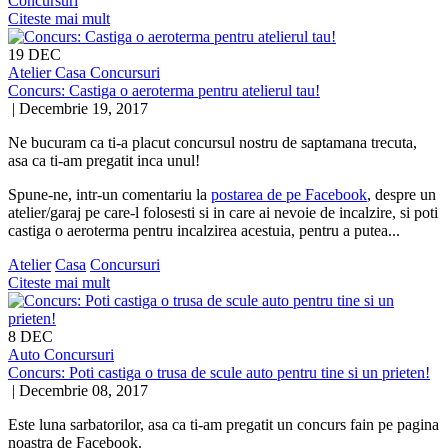
Concursuri
Citeste mai mult
19
DEC
Atelier
Casa
Concursuri
Concurs: Castiga o aeroterma pentru atelierul tau!
|
Decembrie 19, 2017
Ne bucuram ca ti-a placut concursul nostru de saptamana trecuta,
asa ca ti-am pregatit inca unul!
Spune-ne, intr-un comentariu la
postarea de pe Facebook
, despre un
atelier/garaj pe care-l folosesti si in care ai nevoie de incalzire, si poti
castiga o aeroterma pentru incalzirea acestuia, pentru a putea...
Atelier
Casa
Concursuri
Citeste mai mult
8
DEC
Auto
Concursuri
Concurs: Poti castiga o trusa de scule auto pentru tine si un prieten!
|
Decembrie 08, 2017
Este luna sarbatorilor, asa ca ti-am pregatit un concurs fain pe pagina
noastra de Facebook.