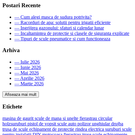
Postari Recente
—
Cum alegi masca de sudura potrivita?
—
Racorduri de apa: solutii pentru irigatii eficiente
—
Ingrijirea gazonului: sfaturi si calendar lunar
—
Incaltamintea de protectie si clasele de siguranta explicate
—
Tipuri de scule pneumatice si cum functioneaza
Arhiva
—
Iulie 2026
—
Iunie 2026
—
Mai 2026
—
Aprilie 2026
—
Martie 2026
Afiseaza mai mult
Etichete
masina de gaurit
scule de mana si unelte
fierastrau circular
holzsuruburi
pistol de vopsit
scule auto
polizor unghiular
drujba
trusa de scule
echipament de protectie
rindea electrica
suruburi
scule
pentru instalatii
DIY
motocoasa
fierastrau
truse scule
echipamente