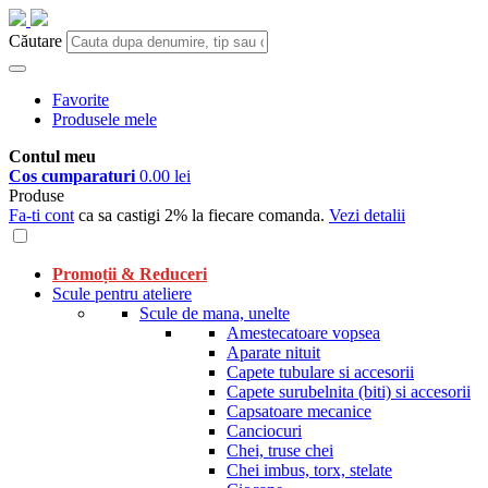
Căutare
Favorite
Produsele mele
Contul meu
Cos cumparaturi
0.00 lei
Produse
Fa-ti cont
ca sa castigi 2% la fiecare comanda.
Vezi detalii
Promoții & Reduceri
Scule pentru ateliere
Scule de mana, unelte
Amestecatoare vopsea
Aparate nituit
Capete tubulare si accesorii
Capete surubelnita (biti) si accesorii
Capsatoare mecanice
Canciocuri
Chei, truse chei
Chei imbus, torx, stelate