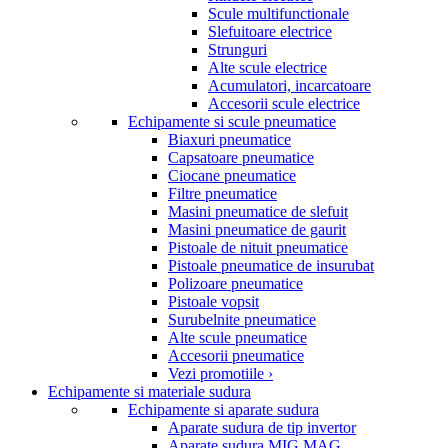
Scule multifunctionale
Slefuitoare electrice
Strunguri
Alte scule electrice
Acumulatori, incarcatoare
Accesorii scule electrice
Echipamente si scule pneumatice
Biaxuri pneumatice
Capsatoare pneumatice
Ciocane pneumatice
Filtre pneumatice
Masini pneumatice de slefuit
Masini pneumatice de gaurit
Pistoale de nituit pneumatice
Pistoale pneumatice de insurubat
Polizoare pneumatice
Pistoale vopsit
Surubelnite pneumatice
Alte scule pneumatice
Accesorii pneumatice
Vezi promotiile ›
Echipamente si materiale sudura
Echipamente si aparate sudura
Aparate sudura de tip invertor
Aparate sudura MIG MAG