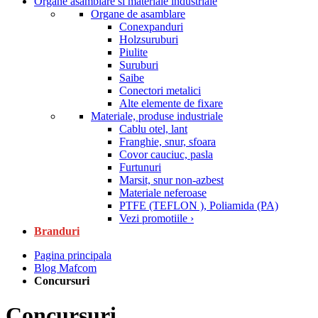
Organe asamblare si materiale industriale
Organe de asamblare
Conexpanduri
Holzsuruburi
Piulite
Suruburi
Saibe
Conectori metalici
Alte elemente de fixare
Materiale, produse industriale
Cablu otel, lant
Franghie, snur, sfoara
Covor cauciuc, pasla
Furtunuri
Marsit, snur non-azbest
Materiale neferoase
PTFE (TEFLON ), Poliamida (PA)
Vezi promotiile ›
Branduri
Pagina principala
Blog Mafcom
Concursuri
Concursuri