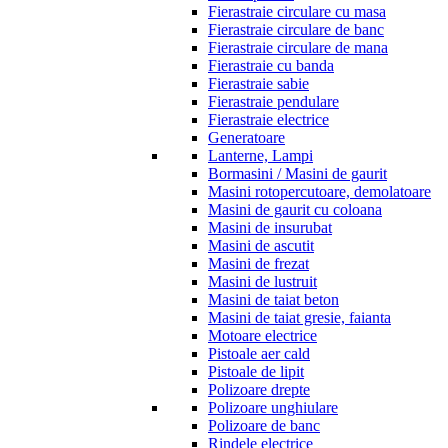
Fierastraie circulare cu masa
Fierastraie circulare de banc
Fierastraie circulare de mana
Fierastraie cu banda
Fierastraie sabie
Fierastraie pendulare
Fierastraie electrice
Generatoare
Lanterne, Lampi
Bormasini / Masini de gaurit
Masini rotopercutoare, demolatoare
Masini de gaurit cu coloana
Masini de insurubat
Masini de ascutit
Masini de frezat
Masini de lustruit
Masini de taiat beton
Masini de taiat gresie, faianta
Motoare electrice
Pistoale aer cald
Pistoale de lipit
Polizoare drepte
Polizoare unghiulare
Polizoare de banc
Rindele electrice