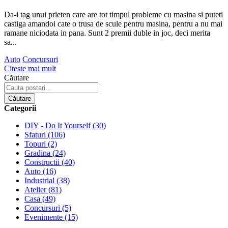
Da-i tag unui prieten care are tot timpul probleme cu masina si puteti
castiga amandoi cate o trusa de scule pentru masina, pentru a nu mai
ramane niciodata in pana. Sunt 2 premii duble in joc, deci merita
sa
...
Auto
Concursuri
Citeste mai mult
Căutare
Căutare
Categorii
DIY - Do It Yourself
(30)
Sfaturi
(106)
Topuri
(2)
Gradina
(24)
Constructii
(40)
Auto
(16)
Industrial
(38)
Atelier
(81)
Casa
(49)
Concursuri
(5)
Evenimente
(15)