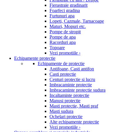
Fierastraie gradinarit
Foarfeci gradina
Furtunuri apa
Lopeti, Cazmale, Tarnacoape
Maturi, Mopuri etc.
Pompe de stropit
Pompe de apa
Racorduri apa
Topoare
Vezi promotiile ›
Echipamente protectie
Echipamente de protectie
Antifoane, Casti antifon
Casti protectie
Centuri protectie si lucru
Imbracaminte protectie
Imbracaminte protectie sudura
Incaltaminte protectie
Manusi protectie
Masti protectie, Masti praf
Masti sudura
Ochelari protectie
Alte echipamente protectie
Vezi promotiile ›