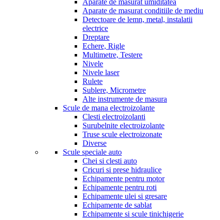
Aparate de masurat umiditatea
Aparate de masurat conditiile de mediu
Detectoare de lemn, metal, instalatii
electrice
Dreptare
Echere, Rigle
Multimetre, Testere
Nivele
Nivele laser
Rulete
Sublere, Micrometre
Alte instrumente de masura
Scule de mana electroizolante
Clesti electroizolanti
Surubelnite electroizolante
Truse scule electroizonate
Diverse
Scule speciale auto
Chei si clesti auto
Cricuri si prese hidraulice
Echipamente pentru motor
Echipamente pentru roti
Echipamente ulei si gresare
Echipamente de sablat
Echipamente si scule tinichigerie