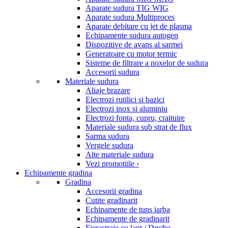
Aparate sudura TIG WIG
Aparate sudura Multiproces
Aparate debitare cu jet de plasma
Echipamente sudura autogen
Dispozitive de avans al sarmei
Generatoare cu motor termic
Sisteme de filtrare a noxelor de sudura
Accesorii sudura
Materiale sudura
Aliaje brazare
Electrozi rutilici si bazici
Electrozi inox si aluminiu
Electrozi fonta, cupru, craituire
Materiale sudura sub strat de flux
Sarma sudura
Vergele sudura
Alte materiale sudura
Vezi promotiile ›
Echipamente gradina
Gradina
Accesorii gradina
Cutite gradinarit
Echipamente de tuns iarba
Echipamente de gradinarit
Fierastraie cu lant / Drujbe