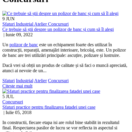
9
JUN
Sfaturi
Industrial
Atelier
Concursuri
Ce trebuie să știi despre un polizor de banc și cum să îl alegi
|
Iunie 09, 2022
Un
polizor de banc
este un echipament foarte des utilizat în
construcții, reparații, amenajări interioare, bricolaj, este. Un polizor
de banc are trei utilizări principale: ascuțire, polizare și lustruire.
Dacă vrei să obții un produs de calitate și să faci o muncă apreciată,
atunci ai nevoie de un
...
Sfaturi
Industrial
Atelier
Concursuri
Citeste mai mult
5
JUL
Concursuri
Sfaturi practice pentru finalizarea fatadei unei case
|
Iulie 05, 2018
In constructii, fiecare etapa isi are rolul bine stabilit in rezultatul
final. Respectarea pasilor de lucru se vor reflecta in aspectul si