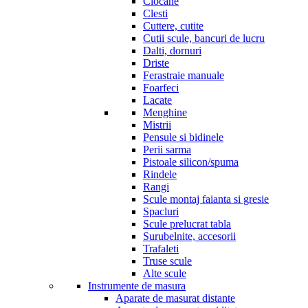
Ciocane
Clesti
Cuttere, cutite
Cutii scule, bancuri de lucru
Dalti, dornuri
Driste
Ferastraie manuale
Foarfeci
Lacate
Menghine
Mistrii
Pensule si bidinele
Perii sarma
Pistoale silicon/spuma
Rindele
Rangi
Scule montaj faianta si gresie
Spacluri
Scule prelucrat tabla
Surubelnite, accesorii
Trafaleti
Truse scule
Alte scule
Instrumente de masura
Aparate de masurat distante