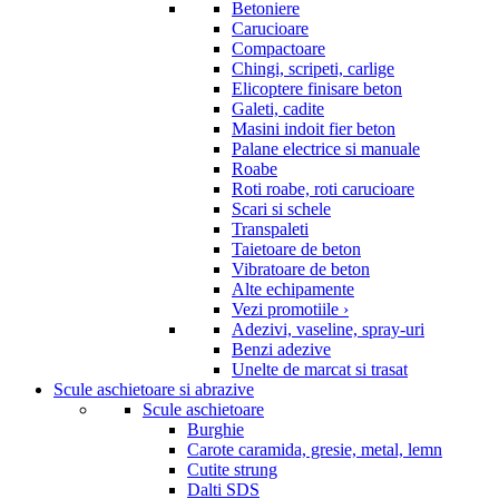
Betoniere
Carucioare
Compactoare
Chingi, scripeti, carlige
Elicoptere finisare beton
Galeti, cadite
Masini indoit fier beton
Palane electrice si manuale
Roabe
Roti roabe, roti carucioare
Scari si schele
Transpaleti
Taietoare de beton
Vibratoare de beton
Alte echipamente
Vezi promotiile ›
Adezivi, vaseline, spray-uri
Benzi adezive
Unelte de marcat si trasat
Scule aschietoare si abrazive
Scule aschietoare
Burghie
Carote caramida, gresie, metal, lemn
Cutite strung
Dalti SDS