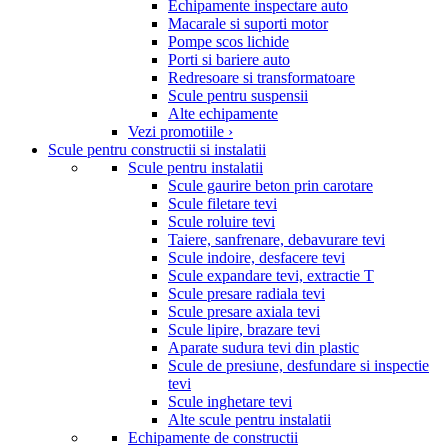
Echipamente inspectare auto
Macarale si suporti motor
Pompe scos lichide
Porti si bariere auto
Redresoare si transformatoare
Scule pentru suspensii
Alte echipamente
Vezi promotiile ›
Scule pentru constructii si instalatii
Scule pentru instalatii
Scule gaurire beton prin carotare
Scule filetare tevi
Scule roluire tevi
Taiere, sanfrenare, debavurare tevi
Scule indoire, desfacere tevi
Scule expandare tevi, extractie T
Scule presare radiala tevi
Scule presare axiala tevi
Scule lipire, brazare tevi
Aparate sudura tevi din plastic
Scule de presiune, desfundare si inspectie
tevi
Scule inghetare tevi
Alte scule pentru instalatii
Echipamente de constructii