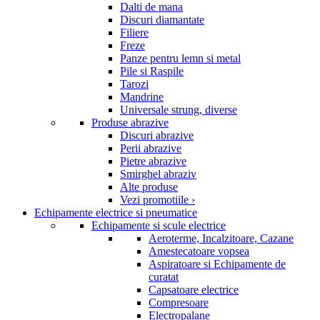
Dalti de mana
Discuri diamantate
Filiere
Freze
Panze pentru lemn si metal
Pile si Raspile
Tarozi
Mandrine
Universale strung, diverse
Produse abrazive
Discuri abrazive
Perii abrazive
Pietre abrazive
Smirghel abraziv
Alte produse
Vezi promotiile ›
Echipamente electrice si pneumatice
Echipamente si scule electrice
Aeroterme, Incalzitoare, Cazane
Amestecatoare vopsea
Aspiratoare si Echipamente de
curatat
Capsatoare electrice
Compresoare
Electropalane