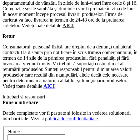
departamentului de vânzări, în zilele de luni-vineri între orele 8 şi 16.
Comenzile sosite sambăta şi duminica vor fi preluate în ziua de luni.
În acest moment începe procesul livrării produselor. Firma de
curierat va face livrarea în termen de 24-48 ore de la preluarea
coletelor. Vedeți toate detaliile
AICI
Retur
Consumatorul, persoană fizică, are dreptul de a denunţa unilateral
contractul la distantă prin notificare în scris trimisă comerciantului, în
termen de 14 zile de la primirea produsului, fără penalităţi şi fără
invocarea vreunui motiv. Va trebui să suportaţi costul direct al
returnării produselor. Sunteţi responsabil pentru diminuarea valorii
produselor care rezultă din manipulări, altele decât cele necesare
pentru determinarea naturii, calităţilor şi funcţionării produselor.
Vedeți toate detaliile
AICI
Intrebari si raspunsuri
Pune o intrebare
Datele completate vor fi pastrate si folosite in vederea solutionarii
intrebarii tale. Vezi si
politica de confidentialitate
.
Nume