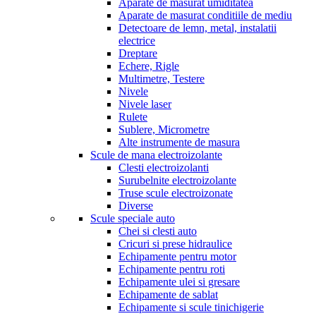
Aparate de masurat umiditatea
Aparate de masurat conditiile de mediu
Detectoare de lemn, metal, instalatii
electrice
Dreptare
Echere, Rigle
Multimetre, Testere
Nivele
Nivele laser
Rulete
Sublere, Micrometre
Alte instrumente de masura
Scule de mana electroizolante
Clesti electroizolanti
Surubelnite electroizolante
Truse scule electroizonate
Diverse
Scule speciale auto
Chei si clesti auto
Cricuri si prese hidraulice
Echipamente pentru motor
Echipamente pentru roti
Echipamente ulei si gresare
Echipamente de sablat
Echipamente si scule tinichigerie