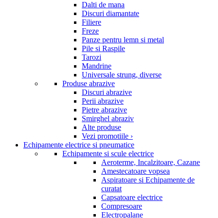
Dalti de mana
Discuri diamantate
Filiere
Freze
Panze pentru lemn si metal
Pile si Raspile
Tarozi
Mandrine
Universale strung, diverse
Produse abrazive
Discuri abrazive
Perii abrazive
Pietre abrazive
Smirghel abraziv
Alte produse
Vezi promotiile ›
Echipamente electrice si pneumatice
Echipamente si scule electrice
Aeroterme, Incalzitoare, Cazane
Amestecatoare vopsea
Aspiratoare si Echipamente de
curatat
Capsatoare electrice
Compresoare
Electropalane