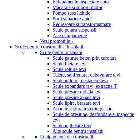
Echipamente inspectare auto
Macarale si suporti motor
Pompe scos lichide
Porti si bariere auto
Redresoare si transformatoare
Scule pentru suspensii
Alte echipamente
Vezi promotiile ›
Scule pentru constructii si instalatii
Scule pentru instalatii
Scule gaurire beton prin carotare
Scule filetare tevi
Scule roluire tevi
Taiere, sanfrenare, debavurare tevi
Scule indoire, desfacere tevi
Scule expandare tevi, extractie T
Scule presare radiala tevi
Scule presare axiala tevi
Scule lipire, brazare tevi
Aparate sudura tevi din plastic
Scule de presiune, desfundare si inspectie
tevi
Scule inghetare tevi
Alte scule pentru instalatii
Echipamente de constructii