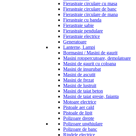
Fierastraie circulare cu masa
Fierastraie circulare de banc
Fierastraie circulare de mana
Fierastraie cu banda
Fierastraie sabie
Fierastraie pendulare
Fierastraie electrice
Generatoare
Lanterne, Lampi
Bormasini / Masini de gaurit
Masini rotopercutoare, demolatoare
Masini de gaurit cu coloana
Masini de insurubat
Masini de ascutit
Masini de frezat
Masini de lustruit
Masini de taiat beton
Masini de taiat gresie, faianta
Motoare electrice
Pistoale aer cald
Pistoale de lipit
Polizoare drepte
Polizoare unghiulare
Polizoare de banc
Rindele electrice