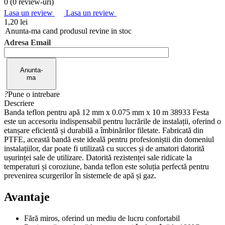
0 (
0 review-uri
)
Lasa un review
Lasa un review
1,20 lei
Anunta-ma cand produsul revine in stoc
Adresa Email
Anunta-
ma
?
Pune o intrebare
Descriere
Banda teflon pentru apă 12 mm x 0.075 mm x 10 m 38933 Festa
este un accesoriu indispensabil pentru lucrările de instalații, oferind o
etanșare eficientă și durabilă a îmbinărilor filetate. Fabricată din
PTFE, această bandă este ideală pentru profesioniștii din domeniul
instalațiilor, dar poate fi utilizată cu succes și de amatori datorită
ușurinței sale de utilizare. Datorită rezistenței sale ridicate la
temperaturi și coroziune, banda teflon este soluția perfectă pentru
prevenirea scurgerilor în sistemele de apă și gaz.
Avantaje
Fără miros, oferind un mediu de lucru confortabil