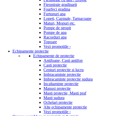
Fierastraie gradinarit
Foarfeci gradina
Furtunuri apa
Lopeti, Cazmale, Tarnacoape
Maturi, Mopuri etc.
Pompe de stropit
Pompe de apa
Racorduri apa
Topoare
Vezi promotiile ›
Echipamente protectie
Echipamente de protectie
Antifoane, Casti antifon
Casti protectie
Centuri protectie si lucru
Imbracaminte protectie
Imbracaminte protectie sudura
Incaltaminte protectie
Manusi protectie
Masti protectie, Masti praf
Masti sudura
Ochelari protectie
Alte echipamente protectie
Vezi promotiile ›