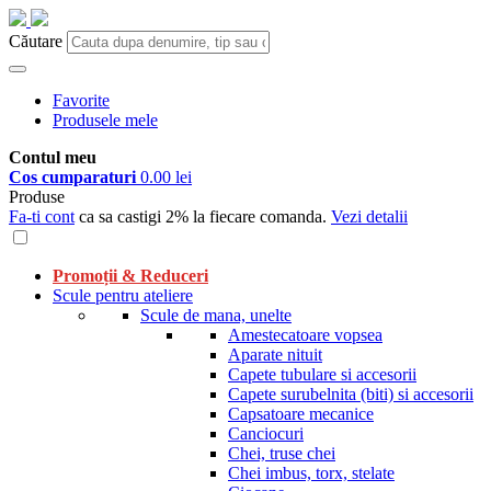
Căutare
Favorite
Produsele mele
Contul meu
Cos cumparaturi
0.00 lei
Produse
Fa-ti cont
ca sa castigi 2% la fiecare comanda.
Vezi detalii
Promoții & Reduceri
Scule pentru ateliere
Scule de mana, unelte
Amestecatoare vopsea
Aparate nituit
Capete tubulare si accesorii
Capete surubelnita (biti) si accesorii
Capsatoare mecanice
Canciocuri
Chei, truse chei
Chei imbus, torx, stelate