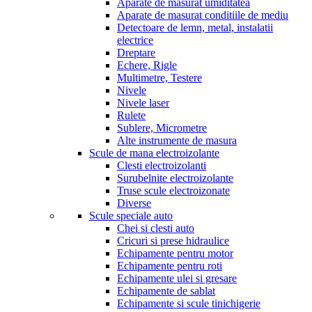
Aparate de masurat umiditatea
Aparate de masurat conditiile de mediu
Detectoare de lemn, metal, instalatii
electrice
Dreptare
Echere, Rigle
Multimetre, Testere
Nivele
Nivele laser
Rulete
Sublere, Micrometre
Alte instrumente de masura
Scule de mana electroizolante
Clesti electroizolanti
Surubelnite electroizolante
Truse scule electroizonate
Diverse
Scule speciale auto
Chei si clesti auto
Cricuri si prese hidraulice
Echipamente pentru motor
Echipamente pentru roti
Echipamente ulei si gresare
Echipamente de sablat
Echipamente si scule tinichigerie