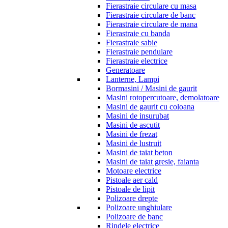
Fierastraie circulare cu masa
Fierastraie circulare de banc
Fierastraie circulare de mana
Fierastraie cu banda
Fierastraie sabie
Fierastraie pendulare
Fierastraie electrice
Generatoare
Lanterne, Lampi
Bormasini / Masini de gaurit
Masini rotopercutoare, demolatoare
Masini de gaurit cu coloana
Masini de insurubat
Masini de ascutit
Masini de frezat
Masini de lustruit
Masini de taiat beton
Masini de taiat gresie, faianta
Motoare electrice
Pistoale aer cald
Pistoale de lipit
Polizoare drepte
Polizoare unghiulare
Polizoare de banc
Rindele electrice