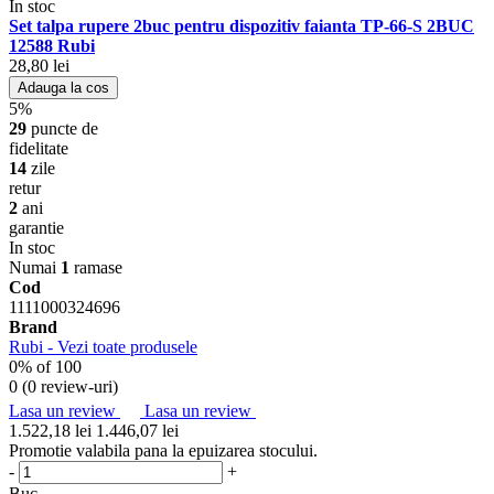
In stoc
Set talpa rupere 2buc pentru dispozitiv faianta TP-66-S 2BUC
12588 Rubi
28,80 lei
Adauga la cos
5%
29
puncte de
fidelitate
14
zile
retur
2
ani
garantie
In stoc
Numai
1
ramase
Cod
1111000324696
Brand
Rubi - Vezi toate produsele
0
% of
100
0 (
0 review-uri
)
Lasa un review
Lasa un review
1.522,18 lei
1.446,07 lei
Promotie valabila pana la epuizarea stocului.
-
+
Buc