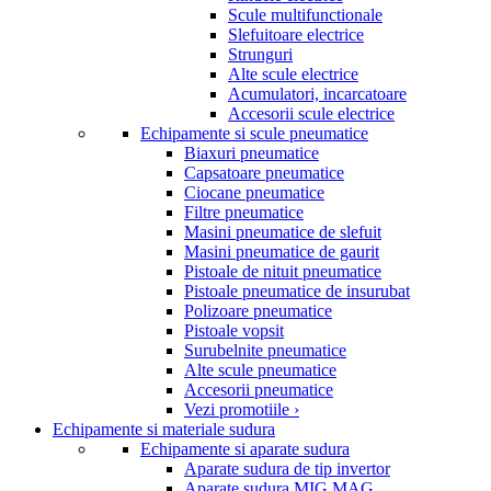
Scule multifunctionale
Slefuitoare electrice
Strunguri
Alte scule electrice
Acumulatori, incarcatoare
Accesorii scule electrice
Echipamente si scule pneumatice
Biaxuri pneumatice
Capsatoare pneumatice
Ciocane pneumatice
Filtre pneumatice
Masini pneumatice de slefuit
Masini pneumatice de gaurit
Pistoale de nituit pneumatice
Pistoale pneumatice de insurubat
Polizoare pneumatice
Pistoale vopsit
Surubelnite pneumatice
Alte scule pneumatice
Accesorii pneumatice
Vezi promotiile ›
Echipamente si materiale sudura
Echipamente si aparate sudura
Aparate sudura de tip invertor
Aparate sudura MIG MAG