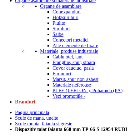
Organe asamblare si materiale industriale
Organe de asamblare
Conexpanduri
Holzsuruburi
Piulite
Suruburi
Saibe
Conectori metalici
Alte elemente de fixare
Materiale, produse industriale
Cablu otel, lant
Franghie, snur, sfoara
Covor cauciuc, pasla
Furtunuri
Marsit, snur non-azbest
Materiale neferoase
PTFE (TEFLON ), Poliamida (PA)
Vezi promotiile ›
Branduri
Pagina principala
Scule de mana, unelte
Scule montaj faianta si gresie
Dispozitiv taiat faianta 660 mm TP-66-S 12954 RUBI