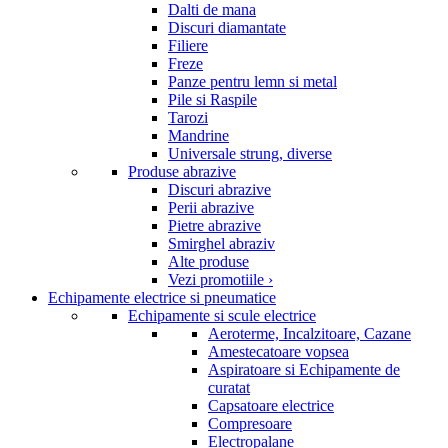
Dalti de mana
Discuri diamantate
Filiere
Freze
Panze pentru lemn si metal
Pile si Raspile
Tarozi
Mandrine
Universale strung, diverse
Produse abrazive
Discuri abrazive
Perii abrazive
Pietre abrazive
Smirghel abraziv
Alte produse
Vezi promotiile ›
Echipamente electrice si pneumatice
Echipamente si scule electrice
Aeroterme, Incalzitoare, Cazane
Amestecatoare vopsea
Aspiratoare si Echipamente de
curatat
Capsatoare electrice
Compresoare
Electropalane