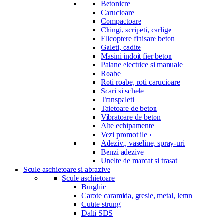
Betoniere
Carucioare
Compactoare
Chingi, scripeti, carlige
Elicoptere finisare beton
Galeti, cadite
Masini indoit fier beton
Palane electrice si manuale
Roabe
Roti roabe, roti carucioare
Scari si schele
Transpaleti
Taietoare de beton
Vibratoare de beton
Alte echipamente
Vezi promotiile ›
Adezivi, vaseline, spray-uri
Benzi adezive
Unelte de marcat si trasat
Scule aschietoare si abrazive
Scule aschietoare
Burghie
Carote caramida, gresie, metal, lemn
Cutite strung
Dalti SDS