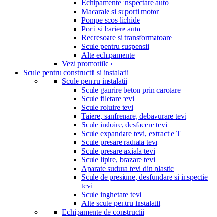
Echipamente inspectare auto
Macarale si suporti motor
Pompe scos lichide
Porti si bariere auto
Redresoare si transformatoare
Scule pentru suspensii
Alte echipamente
Vezi promotiile ›
Scule pentru constructii si instalatii
Scule pentru instalatii
Scule gaurire beton prin carotare
Scule filetare tevi
Scule roluire tevi
Taiere, sanfrenare, debavurare tevi
Scule indoire, desfacere tevi
Scule expandare tevi, extractie T
Scule presare radiala tevi
Scule presare axiala tevi
Scule lipire, brazare tevi
Aparate sudura tevi din plastic
Scule de presiune, desfundare si inspectie
tevi
Scule inghetare tevi
Alte scule pentru instalatii
Echipamente de constructii