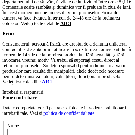
departamentului de vânzări, în zilele de luni-vineri între orele 8 şi 16.
Comenzile sosite sambăta şi duminica vor fi preluate în ziua de luni.
În acest moment începe procesul livrării produselor. Firma de
curierat va face livrarea în termen de 24-48 ore de la preluarea
coletelor. Vedeți toate detaliile
AICI
Retur
Consumatorul, persoană fizică, are dreptul de a denunţa unilateral
contractul la distantă prin notificare în scris trimisă comerciantului, în
termen de 14 zile de la primirea produsului, fără penalităţi şi fără
invocarea vreunui motiv. Va trebui să suportaţi costul direct al
returnării produselor. Sunteţi responsabil pentru diminuarea valorii
produselor care rezultă din manipulări, altele decât cele necesare
pentru determinarea naturii, calităţilor şi funcţionării produselor.
Vedeți toate detaliile
AICI
Intrebari si raspunsuri
Pune o intrebare
Datele completate vor fi pastrate si folosite in vederea solutionarii
intrebarii tale. Vezi si
politica de confidentialitate
.
Nume