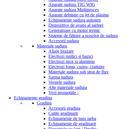
Aparate sudura TIG WIG
Aparate sudura Multiproces
Aparate debitare cu jet de plasma
Echipamente sudura autogen
Dispozitive de avans al sarmei
Generatoare cu motor termic
Sisteme de filtrare a noxelor de sudura
Accesorii sudura
Materiale sudura
Aliaje brazare
Electrozi rutilici si bazici
Electrozi inox si aluminiu
Electrozi fonta, cupru, craituire
Materiale sudura sub strat de flux
Sarma sudura
Vergele sudura
Alte materiale sudura
Vezi promotiile ›
Echipamente gradina
Gradina
Accesorii gradina
Cutite gradinarit
Echipamente de tuns iarba
Echipamente de gradinarit
Fierastraie cu lant / Drujbe