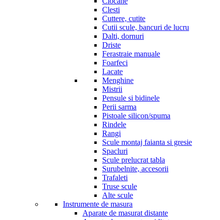
Ciocane
Clesti
Cuttere, cutite
Cutii scule, bancuri de lucru
Dalti, dornuri
Driste
Ferastraie manuale
Foarfeci
Lacate
Menghine
Mistrii
Pensule si bidinele
Perii sarma
Pistoale silicon/spuma
Rindele
Rangi
Scule montaj faianta si gresie
Spacluri
Scule prelucrat tabla
Surubelnite, accesorii
Trafaleti
Truse scule
Alte scule
Instrumente de masura
Aparate de masurat distante