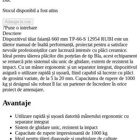
Stocul disponibil a fost atins
Adauga la cos
?
Pune o intrebare
Descriere
Dispozitivul tăiat faianță 660 mm TP-66-S 12954 RUBI este un
tăietor manual de înaltă performanță, proiectat pentru a satisface
nevoile profesioniștilor care lucrează intensiv cu plăci ceramice.
Ideal pentru tăierea plăcilor din porțelan de tip Bla, acest echipament
se remarcă prin sistemul său unic de ghidare, extrem de rezistent la
impact. Cu un mâner ergonomic și un separator integrat, dispozitivul
asigură o utilizare rapidă și ușoară, fiind capabil să lucreze cu plăci
de grosimi variate, de la 5 la 20 mm. Capacitatea de rupere de 1000
kg și designul său robust îl fac un partener de încredere în orice
proiect de amenajare.
Avantaje
Utilizare rapidă și ușoară datorită mânerului ergonomic cu
separator integrat
Sistem de ghidare unic, rezistent la impact
Capacitate de rupere impresionantă de 1000 kg
Ideal pentru tăieri diagonale și unghiulare de calitate