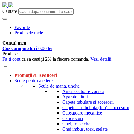
Căutare
Favorite
Produsele mele
Contul meu
Cos cumparaturi
0.00 lei
Produse
Fa-ti cont
ca sa castigi 2% la fiecare comanda.
Vezi detalii
Promoții & Reduceri
Scule pentru ateliere
Scule de mana, unelte
Amestecatoare vopsea
Aparate nituit
Capete tubulare si accesorii
Capete surubelnita (biti) si accesorii
Capsatoare mecanice
Canciocuri
Chei, truse chei
Chei imbus, torx, stelate