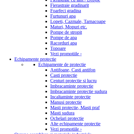
Fierastraie gradinarit
Foarfeci gradina
Furtunuri apa
Lopeti, Cazmale, Tarnacoape
Maturi, Mopuri etc.
Pompe de stropit
Pompe de apa
Racorduri apa
Topoare
Vezi promotiile ›
Echipamente protectie
Echipamente de protectie
Antifoane, Casti antifon
Casti protectie
Centuri protectie si lucru
Imbracaminte protectie
Imbracaminte protectie sudura
Incaltaminte protectie
Manusi protectie
Masti protectie, Masti praf
Masti sudura
Ochelari protectie
Alte echipamente protectie
Vezi promotiile ›