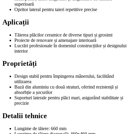
superioară
Opritor lateral pentru taieri repetitive precise
Aplicații
Tăierea plăcilor ceramice de diverse tipuri și grosimi
Proiecte de renovare și amenajare interioară
Lucrări profesionale în domeniul construcțiilor și designului
interior
Proprietăți
Design stabil pentru împingerea mânerului, facilitând
utilizarea
Bază din aluminiu cu două straturi, oferind rezistență și
absorbție a șocurilor
Suporturi laterale pentru plăci mari, asigurând stabilitate și
precizie
Detalii tehnice
Lungime de tăiere: 660 mm
Lungime de tăiere diagonală: 460x460 mm