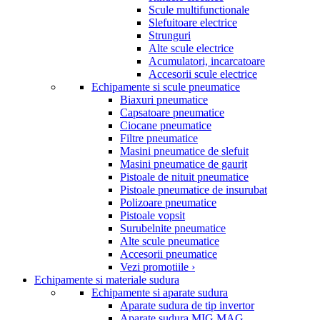
Scule multifunctionale
Slefuitoare electrice
Strunguri
Alte scule electrice
Acumulatori, incarcatoare
Accesorii scule electrice
Echipamente si scule pneumatice
Biaxuri pneumatice
Capsatoare pneumatice
Ciocane pneumatice
Filtre pneumatice
Masini pneumatice de slefuit
Masini pneumatice de gaurit
Pistoale de nituit pneumatice
Pistoale pneumatice de insurubat
Polizoare pneumatice
Pistoale vopsit
Surubelnite pneumatice
Alte scule pneumatice
Accesorii pneumatice
Vezi promotiile ›
Echipamente si materiale sudura
Echipamente si aparate sudura
Aparate sudura de tip invertor
Aparate sudura MIG MAG