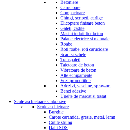
Betoniere
Carucioare
Compactoare
Chingi, scripeti, carlige
Elicoptere finisare beton
Galeti, cadite
Masini indoit fier beton
Palane electrice si manuale
Roabe
Roti roabe, roti carucioare
Scari si schele
Transpaleti
Taietoare de beton
Vibratoare de beton
Alte echipamente
Vezi promotiile ›
Adezivi, vaseline, spray-uri
Benzi adezive
Unelte de marcat si trasat
Scule aschietoare si abrazive
Scule aschietoare
Burghie
Carote caramida, gresie, metal, lemn
Cutite strung
Dalti SDS