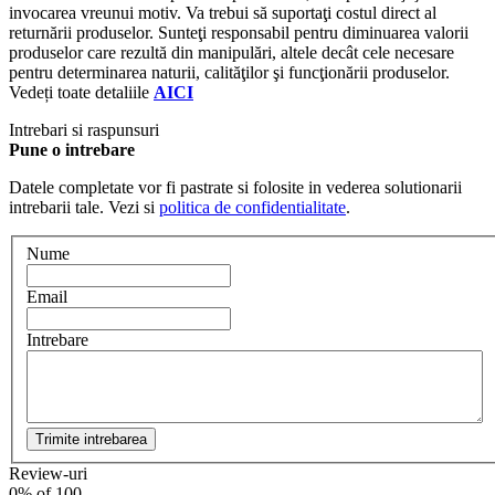
invocarea vreunui motiv. Va trebui să suportaţi costul direct al
returnării produselor. Sunteţi responsabil pentru diminuarea valorii
produselor care rezultă din manipulări, altele decât cele necesare
pentru determinarea naturii, calităţilor şi funcţionării produselor.
Vedeți toate detaliile
AICI
Intrebari si raspunsuri
Pune o intrebare
Datele completate vor fi pastrate si folosite in vederea solutionarii
intrebarii tale. Vezi si
politica de confidentialitate
.
Nume
Email
Intrebare
Trimite intrebarea
Review-uri
0
% of
100