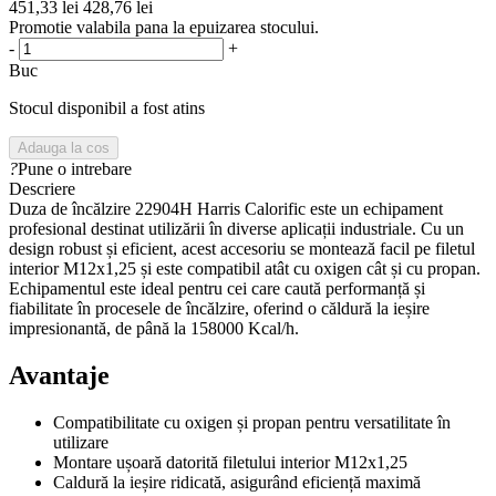
451,33 lei
428,76 lei
Promotie valabila pana la epuizarea stocului.
-
+
Buc
Stocul disponibil a fost atins
Adauga la cos
?
Pune o intrebare
Descriere
Duza de încălzire 22904H Harris Calorific este un echipament
profesional destinat utilizării în diverse aplicații industriale. Cu un
design robust și eficient, acest accesoriu se montează facil pe filetul
interior M12x1,25 și este compatibil atât cu oxigen cât și cu propan.
Echipamentul este ideal pentru cei care caută performanță și
fiabilitate în procesele de încălzire, oferind o căldură la ieșire
impresionantă, de până la 158000 Kcal/h.
Avantaje
Compatibilitate cu oxigen și propan pentru versatilitate în
utilizare
Montare ușoară datorită filetului interior M12x1,25
Caldură la ieșire ridicată, asigurând eficiență maximă