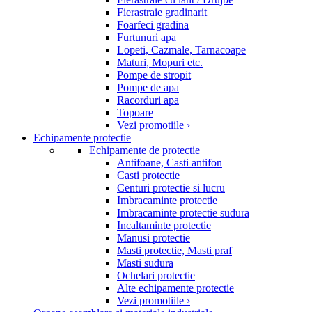
Fierastraie gradinarit
Foarfeci gradina
Furtunuri apa
Lopeti, Cazmale, Tarnacoape
Maturi, Mopuri etc.
Pompe de stropit
Pompe de apa
Racorduri apa
Topoare
Vezi promotiile ›
Echipamente protectie
Echipamente de protectie
Antifoane, Casti antifon
Casti protectie
Centuri protectie si lucru
Imbracaminte protectie
Imbracaminte protectie sudura
Incaltaminte protectie
Manusi protectie
Masti protectie, Masti praf
Masti sudura
Ochelari protectie
Alte echipamente protectie
Vezi promotiile ›