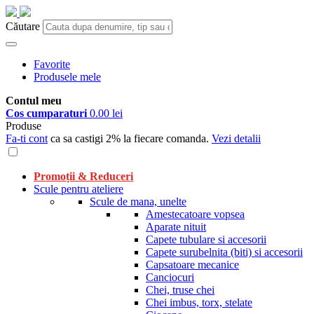
Căutare
Favorite
Produsele mele
Contul meu
Cos cumparaturi
0.00 lei
Produse
Fa-ti cont
ca sa castigi 2% la fiecare comanda.
Vezi detalii
Promoții & Reduceri
Scule pentru ateliere
Scule de mana, unelte
Amestecatoare vopsea
Aparate nituit
Capete tubulare si accesorii
Capete surubelnita (biti) si accesorii
Capsatoare mecanice
Canciocuri
Chei, truse chei
Chei imbus, torx, stelate