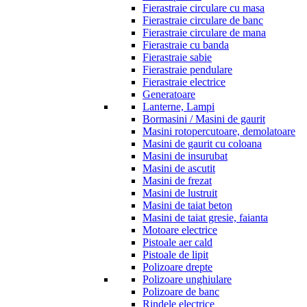
Fierastraie circulare cu masa
Fierastraie circulare de banc
Fierastraie circulare de mana
Fierastraie cu banda
Fierastraie sabie
Fierastraie pendulare
Fierastraie electrice
Generatoare
Lanterne, Lampi
Bormasini / Masini de gaurit
Masini rotopercutoare, demolatoare
Masini de gaurit cu coloana
Masini de insurubat
Masini de ascutit
Masini de frezat
Masini de lustruit
Masini de taiat beton
Masini de taiat gresie, faianta
Motoare electrice
Pistoale aer cald
Pistoale de lipit
Polizoare drepte
Polizoare unghiulare
Polizoare de banc
Rindele electrice