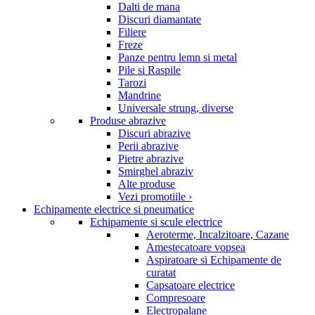
Dalti de mana
Discuri diamantate
Filiere
Freze
Panze pentru lemn si metal
Pile si Raspile
Tarozi
Mandrine
Universale strung, diverse
Produse abrazive
Discuri abrazive
Perii abrazive
Pietre abrazive
Smirghel abraziv
Alte produse
Vezi promotiile ›
Echipamente electrice si pneumatice
Echipamente si scule electrice
Aeroterme, Incalzitoare, Cazane
Amestecatoare vopsea
Aspiratoare si Echipamente de
curatat
Capsatoare electrice
Compresoare
Electropalane