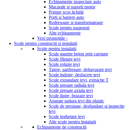
Echipamente inspectare auto
Macarale si suporti motor
Pompe scos lichide
Porti si bariere auto
Redresoare si transformatoare
Scule pentru suspensii
Alte echipamente
Vezi promotiile ›
Scule pentru constructii si instalatii
Scule pentru instalatii
Scule gaurire beton prin carotare
Scule filetare tevi
Scule roluire tevi
Taiere, sanfrenare, debavurare tevi
Scule indoire, desfacere tevi
Scule expandare tevi, extractie T
Scule presare radiala tevi
Scule presare axiala tevi
Scule lipire, brazare tevi
Aparate sudura tevi din plastic
Scule de presiune, desfundare si inspectie
tevi
Scule inghetare tevi
Alte scule pentru instalatii
Echipamente de constructii