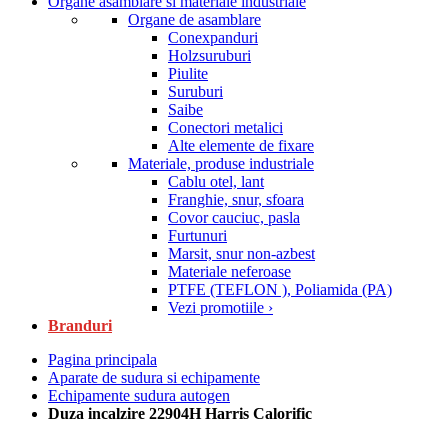
Organe asamblare si materiale industriale
Organe de asamblare
Conexpanduri
Holzsuruburi
Piulite
Suruburi
Saibe
Conectori metalici
Alte elemente de fixare
Materiale, produse industriale
Cablu otel, lant
Franghie, snur, sfoara
Covor cauciuc, pasla
Furtunuri
Marsit, snur non-azbest
Materiale neferoase
PTFE (TEFLON ), Poliamida (PA)
Vezi promotiile ›
Branduri
Pagina principala
Aparate de sudura si echipamente
Echipamente sudura autogen
Duza incalzire 22904H Harris Calorific