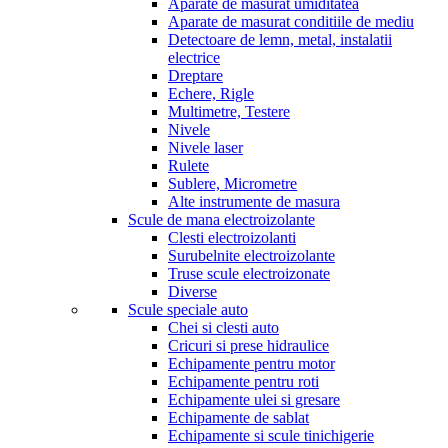
Aparate de masurat umiditatea
Aparate de masurat conditiile de mediu
Detectoare de lemn, metal, instalatii
electrice
Dreptare
Echere, Rigle
Multimetre, Testere
Nivele
Nivele laser
Rulete
Sublere, Micrometre
Alte instrumente de masura
Scule de mana electroizolante
Clesti electroizolanti
Surubelnite electroizolante
Truse scule electroizonate
Diverse
Scule speciale auto
Chei si clesti auto
Cricuri si prese hidraulice
Echipamente pentru motor
Echipamente pentru roti
Echipamente ulei si gresare
Echipamente de sablat
Echipamente si scule tinichigerie