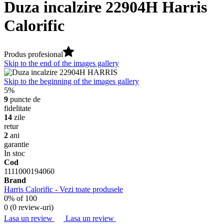
Duza incalzire 22904H Harris
Calorific
Produs profesional
Skip to the end of the images gallery
Skip to the beginning of the images gallery
5%
9
puncte de
fidelitate
14
zile
retur
2
ani
garantie
In stoc
Cod
1111000194060
Brand
Harris Calorific - Vezi toate produsele
0
% of
100
0 (
0 review-uri
)
Lasa un review
Lasa un review