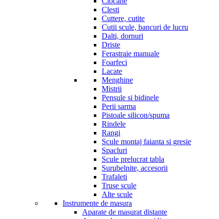
Ciocane
Clesti
Cuttere, cutite
Cutii scule, bancuri de lucru
Dalti, dornuri
Driste
Ferastraie manuale
Foarfeci
Lacate
Menghine
Mistrii
Pensule si bidinele
Perii sarma
Pistoale silicon/spuma
Rindele
Rangi
Scule montaj faianta si gresie
Spacluri
Scule prelucrat tabla
Surubelnite, accesorii
Trafaleti
Truse scule
Alte scule
Instrumente de masura
Aparate de masurat distante