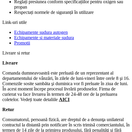
Reglați presiunea conform specificațiilor pentru oxigen sau
propan
Respectați normele de siguranță în utilizare
Link-uri utile
Echipamente sudura autogen
Echipamente si materiale sudura
Promotii
Livrare si retur
Livrare
Comanda dumneavoastră este preluată de un reprezentant al
departamentului de vânzări, în zilele de luni-vineri între orele 8 şi 16.
Comenzile sosite sambăta şi duminica vor fi preluate în ziua de luni.
În acest moment începe procesul livrării produselor. Firma de
curierat va face livrarea în termen de 24-48 ore de la preluarea
coletelor. Vedeți toate detaliile
AICI
Retur
Consumatorul, persoană fizică, are dreptul de a denunţa unilateral
contractul la distantă prin notificare în scris trimisă comerciantului, în
termen de 14 zile de la primirea produsului, fără penalităţi şi fără