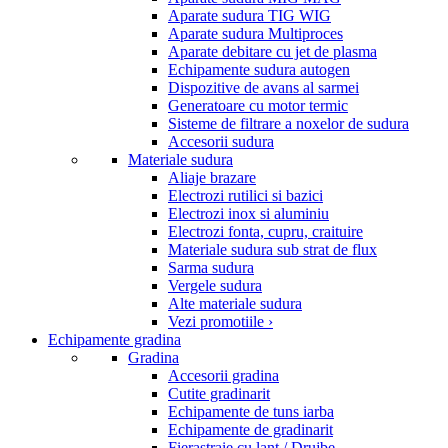
Aparate sudura TIG WIG
Aparate sudura Multiproces
Aparate debitare cu jet de plasma
Echipamente sudura autogen
Dispozitive de avans al sarmei
Generatoare cu motor termic
Sisteme de filtrare a noxelor de sudura
Accesorii sudura
Materiale sudura
Aliaje brazare
Electrozi rutilici si bazici
Electrozi inox si aluminiu
Electrozi fonta, cupru, craituire
Materiale sudura sub strat de flux
Sarma sudura
Vergele sudura
Alte materiale sudura
Vezi promotiile ›
Echipamente gradina
Gradina
Accesorii gradina
Cutite gradinarit
Echipamente de tuns iarba
Echipamente de gradinarit
Fierastraie cu lant / Drujbe