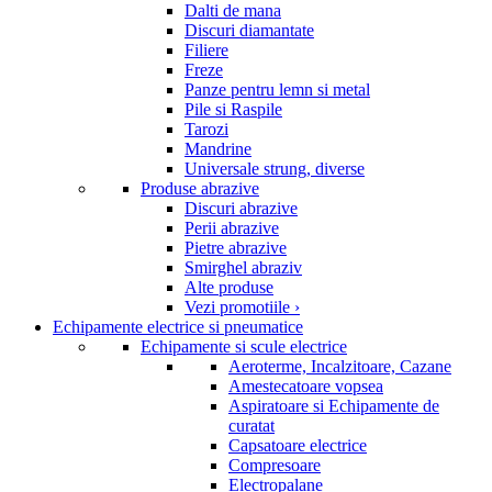
Dalti de mana
Discuri diamantate
Filiere
Freze
Panze pentru lemn si metal
Pile si Raspile
Tarozi
Mandrine
Universale strung, diverse
Produse abrazive
Discuri abrazive
Perii abrazive
Pietre abrazive
Smirghel abraziv
Alte produse
Vezi promotiile ›
Echipamente electrice si pneumatice
Echipamente si scule electrice
Aeroterme, Incalzitoare, Cazane
Amestecatoare vopsea
Aspiratoare si Echipamente de
curatat
Capsatoare electrice
Compresoare
Electropalane