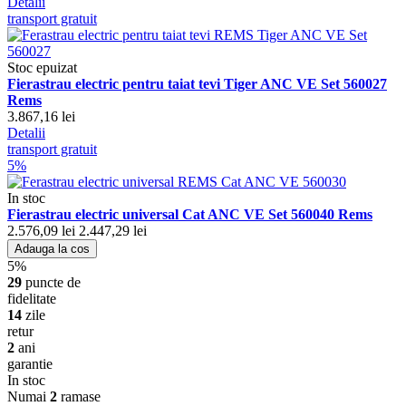
Detalii
transport gratuit
Stoc epuizat
Fierastrau electric pentru taiat tevi Tiger ANC VE Set 560027
Rems
3.867,16 lei
Detalii
transport gratuit
5%
In stoc
Fierastrau electric universal Cat ANC VE Set 560040 Rems
2.576,09 lei
2.447,29 lei
Adauga la cos
5%
29
puncte de
fidelitate
14
zile
retur
2
ani
garantie
In stoc
Numai
2
ramase