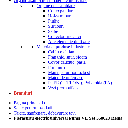
Organe asamblare si materiale industriale
Organe de asamblare
Conexpanduri
Holzsuruburi
Piulite
Suruburi
Saibe
Conectori metalici
Alte elemente de fixare
Materiale, produse industriale
Cablu otel, lant
Franghie, snur, sfoara
Covor cauciuc, pasla
Furtunuri
Marsit, snur non-azbest
Materiale neferoase
PTFE (TEFLON ), Poliamida (PA)
Vezi promotiile ›
Branduri
Pagina principala
Scule pentru instalatii
Taiere, sanfrenare, debavurare tevi
Fierastrau electric universal Puma VE Set 560023 Rems