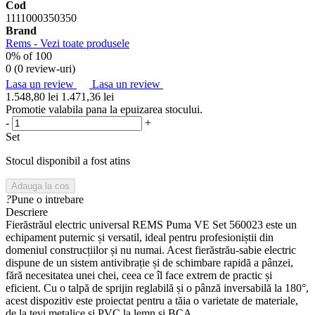
Cod
1111000350350
Brand
Rems - Vezi toate produsele
0
% of
100
0 (
0 review-uri
)
Lasa un review
Lasa un review
1.548,80 lei
1.471,36 lei
Promotie valabila pana la epuizarea stocului.
-
+
Set
Stocul disponibil a fost atins
Adauga la cos
?
Pune o intrebare
Descriere
Fierăstrăul electric universal REMS Puma VE Set 560023 este un
echipament puternic și versatil, ideal pentru profesioniștii din
domeniul construcțiilor și nu numai. Acest fierăstrău-sabie electric
dispune de un sistem antivibrație și de schimbare rapidă a pânzei,
fără necesitatea unei chei, ceea ce îl face extrem de practic și
eficient. Cu o talpă de sprijin reglabilă și o pânză inversabilă la 180°,
acest dispozitiv este proiectat pentru a tăia o varietate de materiale,
de la țevi metalice și PVC la lemn și BCA.