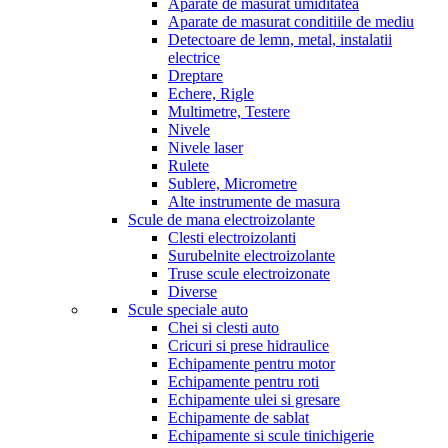
Aparate de masurat umiditatea
Aparate de masurat conditiile de mediu
Detectoare de lemn, metal, instalatii
electrice
Dreptare
Echere, Rigle
Multimetre, Testere
Nivele
Nivele laser
Rulete
Sublere, Micrometre
Alte instrumente de masura
Scule de mana electroizolante
Clesti electroizolanti
Surubelnite electroizolante
Truse scule electroizonate
Diverse
Scule speciale auto
Chei si clesti auto
Cricuri si prese hidraulice
Echipamente pentru motor
Echipamente pentru roti
Echipamente ulei si gresare
Echipamente de sablat
Echipamente si scule tinichigerie