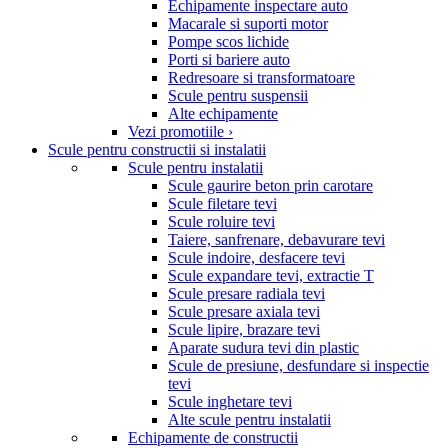
Echipamente inspectare auto
Macarale si suporti motor
Pompe scos lichide
Porti si bariere auto
Redresoare si transformatoare
Scule pentru suspensii
Alte echipamente
Vezi promotiile ›
Scule pentru constructii si instalatii
Scule pentru instalatii
Scule gaurire beton prin carotare
Scule filetare tevi
Scule roluire tevi
Taiere, sanfrenare, debavurare tevi
Scule indoire, desfacere tevi
Scule expandare tevi, extractie T
Scule presare radiala tevi
Scule presare axiala tevi
Scule lipire, brazare tevi
Aparate sudura tevi din plastic
Scule de presiune, desfundare si inspectie
tevi
Scule inghetare tevi
Alte scule pentru instalatii
Echipamente de constructii