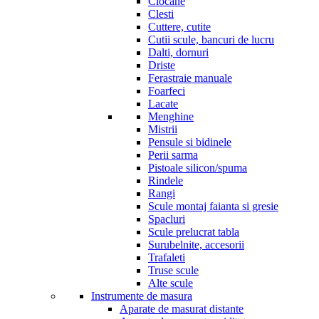
Ciocane
Clesti
Cuttere, cutite
Cutii scule, bancuri de lucru
Dalti, dornuri
Driste
Ferastraie manuale
Foarfeci
Lacate
Menghine
Mistrii
Pensule si bidinele
Perii sarma
Pistoale silicon/spuma
Rindele
Rangi
Scule montaj faianta si gresie
Spacluri
Scule prelucrat tabla
Surubelnite, accesorii
Trafaleti
Truse scule
Alte scule
Instrumente de masura
Aparate de masurat distante