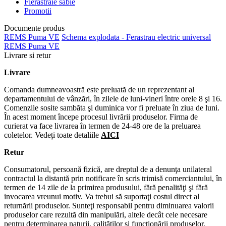
Fierastraie sabie
Promotii
Documente produs
REMS Puma VE
Schema explodata - Ferastrau electric universal
REMS Puma VE
Livrare si retur
Livrare
Comanda dumneavoastră este preluată de un reprezentant al
departamentului de vânzări, în zilele de luni-vineri între orele 8 şi 16.
Comenzile sosite sambăta şi duminica vor fi preluate în ziua de luni.
În acest moment începe procesul livrării produselor. Firma de
curierat va face livrarea în termen de 24-48 ore de la preluarea
coletelor. Vedeți toate detaliile
AICI
Retur
Consumatorul, persoană fizică, are dreptul de a denunţa unilateral
contractul la distantă prin notificare în scris trimisă comerciantului, în
termen de 14 zile de la primirea produsului, fără penalităţi şi fără
invocarea vreunui motiv. Va trebui să suportaţi costul direct al
returnării produselor. Sunteţi responsabil pentru diminuarea valorii
produselor care rezultă din manipulări, altele decât cele necesare
pentru determinarea naturii, calităţilor şi funcţionării produselor.