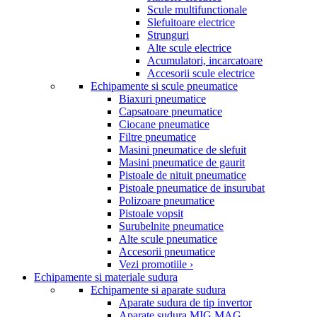
Scule multifunctionale
Slefuitoare electrice
Strunguri
Alte scule electrice
Acumulatori, incarcatoare
Accesorii scule electrice
Echipamente si scule pneumatice
Biaxuri pneumatice
Capsatoare pneumatice
Ciocane pneumatice
Filtre pneumatice
Masini pneumatice de slefuit
Masini pneumatice de gaurit
Pistoale de nituit pneumatice
Pistoale pneumatice de insurubat
Polizoare pneumatice
Pistoale vopsit
Surubelnite pneumatice
Alte scule pneumatice
Accesorii pneumatice
Vezi promotiile ›
Echipamente si materiale sudura
Echipamente si aparate sudura
Aparate sudura de tip invertor
Aparate sudura MIG MAG