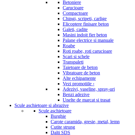
Betoniere
Carucioare
Compactoare
Chingi, scripeti, carlige
Elicoptere finisare beton
Galeti, cadite
Masini indoit fier beton
Palane electrice si manuale
Roabe
Roti roabe, roti carucioare
Scari si schele
Transpaleti
Taietoare de beton
Vibratoare de beton
Alte echipamente
Vezi promotiile ›
Adezivi, vaseline, spray-uri
Benzi adezive
Unelte de marcat si trasat
Scule aschietoare si abrazive
Scule aschietoare
Burghie
Carote caramida, gresie, metal, lemn
Cutite strung
Dalti SDS