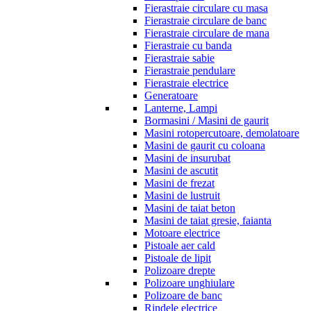
Fierastraie circulare cu masa
Fierastraie circulare de banc
Fierastraie circulare de mana
Fierastraie cu banda
Fierastraie sabie
Fierastraie pendulare
Fierastraie electrice
Generatoare
Lanterne, Lampi
Bormasini / Masini de gaurit
Masini rotopercutoare, demolatoare
Masini de gaurit cu coloana
Masini de insurubat
Masini de ascutit
Masini de frezat
Masini de lustruit
Masini de taiat beton
Masini de taiat gresie, faianta
Motoare electrice
Pistoale aer cald
Pistoale de lipit
Polizoare drepte
Polizoare unghiulare
Polizoare de banc
Rindele electrice