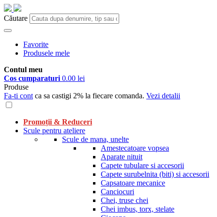
Căutare
Favorite
Produsele mele
Contul meu
Cos cumparaturi
0.00 lei
Produse
Fa-ti cont
ca sa castigi 2% la fiecare comanda.
Vezi detalii
Promoții & Reduceri
Scule pentru ateliere
Scule de mana, unelte
Amestecatoare vopsea
Aparate nituit
Capete tubulare si accesorii
Capete surubelnita (biti) si accesorii
Capsatoare mecanice
Canciocuri
Chei, truse chei
Chei imbus, torx, stelate