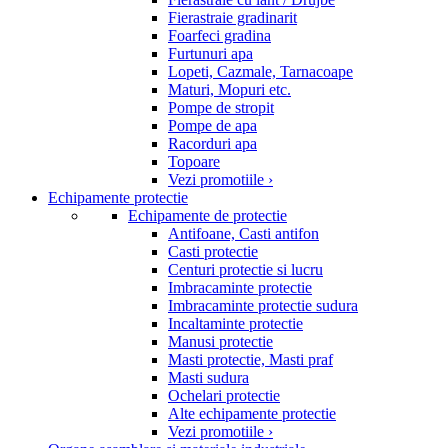
Fierastraie gradinarit
Foarfeci gradina
Furtunuri apa
Lopeti, Cazmale, Tarnacoape
Maturi, Mopuri etc.
Pompe de stropit
Pompe de apa
Racorduri apa
Topoare
Vezi promotiile ›
Echipamente protectie
Echipamente de protectie
Antifoane, Casti antifon
Casti protectie
Centuri protectie si lucru
Imbracaminte protectie
Imbracaminte protectie sudura
Incaltaminte protectie
Manusi protectie
Masti protectie, Masti praf
Masti sudura
Ochelari protectie
Alte echipamente protectie
Vezi promotiile ›