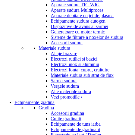
Aparate sudura TIG WIG
Aparate sudura Multiproces
Aparate debitare cu jet de plasma
Echipamente sudura autogen
Dispozitive de avans al sarmei
Generatoare cu motor termic
Sisteme de filtrare a noxelor de sudura
Accesorii sudura
Materiale sudura
Aliaje brazare
Electrozi rutilici si bazici
Electrozi inox si aluminiu
Electrozi fonta, cupru, craituire
Materiale sudura sub strat de flux
Sarma sudura
Vergele sudura
Alte materiale sudura
Vezi promotiile ›
Echipamente gradina
Gradina
Accesorii gradina
Cutite gradinarit
Echipamente de tuns iarba
Echipamente de gradinarit
Fierastraie cu lant / Drujbe