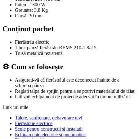
Putere: 1300 W
Greutate: 3.8 Kg
Cursă: 30 mm
Conținut pachet
Fierăstrău electric
1 buc pânză fierăstrău REMS 210-1.8/2.5
Trusă metalică rezistentă
⚙️ Cum se folosește
Asigurați-vă că fierăstrăul este deconectat înainte de a
schimba pânza
Reglați talpa de sprijin pentru a se potrivi materialului de tăiat
Utilizați echipament de protecție adecvat în timpul utilizării
Link-uri utile
Taiere, sanfrenare, debavurare tevi
Fierastraie electrice
Scule pentru constructii si instalatii
Echipamente electrice si pneumatice