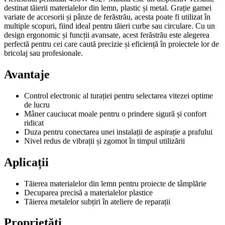
destinat tăierii materialelor din lemn, plastic și metal. Grație gamei
variate de accesorii și pânze de ferăstrău, acesta poate fi utilizat în
multiple scopuri, fiind ideal pentru tăieri curbe sau circulare. Cu un
design ergonomic și funcții avansate, acest ferăstrău este alegerea
perfectă pentru cei care caută precizie și eficiență în proiectele lor de
bricolaj sau profesionale.
Avantaje
Control electronic al turației pentru selectarea vitezei optime
de lucru
Mâner cauciucat moale pentru o prindere sigură și confort
ridicat
Duza pentru conectarea unei instalații de aspirație a prafului
Nivel redus de vibrații și zgomot în timpul utilizării
Aplicații
Tăierea materialelor din lemn pentru proiecte de tâmplărie
Decuparea precisă a materialelor plastice
Tăierea metalelor subțiri în ateliere de reparații
Proprietăți