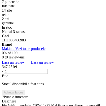
7
puncte de
fidelitate
14
zile
retur
2
ani
garantie
In stoc
Numai
3
ramase
Cod
1111000466983
Brand
Makita - Vezi toate produsele
0
% of
100
0 (
0 review-uri
)
Lasa un review
Lasa un review
347,27 lei
-
+
Buc
Stocul disponibil a fost atins
Adauga la cos
?
Pune o intrebare
Descriere
Fierăstrăul pendular 450W 4327 Makita este un dispozitiv versatil,