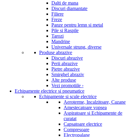
Dalti de mana
Discuri diamantate
Filiere
Freze
Panze pentru lemn si metal
Pile si Raspile
Tarozi
Mandrine
Universale strung, diverse
Produse abrazive
Discuri abrazive
Perii abrazive
Pietre abrazive
Smirghel abraziv
Alte produse
Vezi promotiile ›
Echipamente electrice si pneumatice
Echipamente si scule electrice
Aeroterme, Incalzitoare, Cazane
Amestecatoare vopsea
Aspiratoare si Echipamente de
curatat
Capsatoare electrice
Compresoare
Electropalane