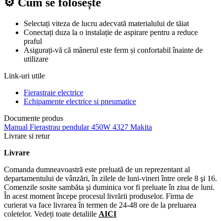
⚙️ Cum se folosește
Selectați viteza de lucru adecvată materialului de tăiat
Conectați duza la o instalație de aspirare pentru a reduce
praful
Asigurați-vă că mânerul este ferm și confortabil înainte de
utilizare
Link-uri utile
Fierastraie electrice
Echipamente electrice si pneumatice
Documente produs
Manual Fierastrau pendular 450W 4327 Makita
Livrare si retur
Livrare
Comanda dumneavoastră este preluată de un reprezentant al
departamentului de vânzări, în zilele de luni-vineri între orele 8 şi 16.
Comenzile sosite sambăta şi duminica vor fi preluate în ziua de luni.
În acest moment începe procesul livrării produselor. Firma de
curierat va face livrarea în termen de 24-48 ore de la preluarea
coletelor. Vedeți toate detaliile
AICI