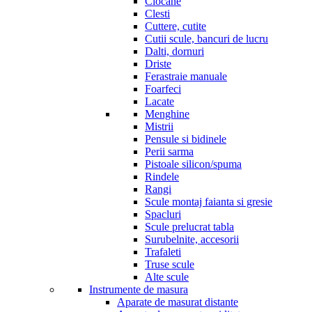
Ciocane
Clesti
Cuttere, cutite
Cutii scule, bancuri de lucru
Dalti, dornuri
Driste
Ferastraie manuale
Foarfeci
Lacate
Menghine
Mistrii
Pensule si bidinele
Perii sarma
Pistoale silicon/spuma
Rindele
Rangi
Scule montaj faianta si gresie
Spacluri
Scule prelucrat tabla
Surubelnite, accesorii
Trafaleti
Truse scule
Alte scule
Instrumente de masura
Aparate de masurat distante