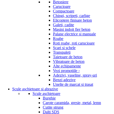
Betoniere
Carucioare
Compactoare
Chingi, scripeti, carlige
Elicoptere finisare beton
Galeti, cadite
Masini indoit fier beton
Palane electrice si manuale
Roabe
Roti roabe, roti carucioare
Scari si schele
Transpaleti
Taietoare de beton
Vibratoare de beton
Alte echipamente
Vezi promotiile ›
Adezivi, vaseline, spray-uri
Benzi adezive
Unelte de marcat si trasat
Scule aschietoare si abrazive
Scule aschietoare
Burghie
Carote caramida, gresie, metal, lemn
Cutite strung
Dalti SDS