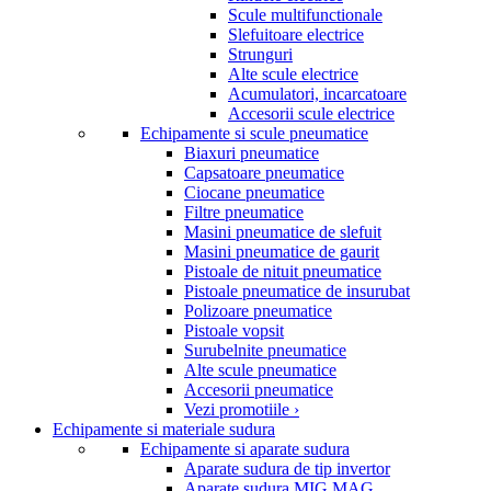
Scule multifunctionale
Slefuitoare electrice
Strunguri
Alte scule electrice
Acumulatori, incarcatoare
Accesorii scule electrice
Echipamente si scule pneumatice
Biaxuri pneumatice
Capsatoare pneumatice
Ciocane pneumatice
Filtre pneumatice
Masini pneumatice de slefuit
Masini pneumatice de gaurit
Pistoale de nituit pneumatice
Pistoale pneumatice de insurubat
Polizoare pneumatice
Pistoale vopsit
Surubelnite pneumatice
Alte scule pneumatice
Accesorii pneumatice
Vezi promotiile ›
Echipamente si materiale sudura
Echipamente si aparate sudura
Aparate sudura de tip invertor
Aparate sudura MIG MAG