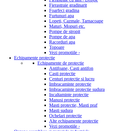
Fierastraie gradinarit
Foarfeci gradina
Furtunuri apa
Lopeti, Cazmale, Tarnacoape
Maturi, Mopuri etc.
Pompe de stropit
Pompe de apa
Racorduri apa
Topoare
Vezi promotiile ›
Echipamente protectie
Echipamente de protectie
Antifoane, Casti antifon
Casti protectie
Centuri protectie si lucru
Imbracaminte protectie
Imbracaminte protectie sudura
Incaltaminte protectie
Manusi protectie
Masti protectie, Masti praf
Masti sudura
Ochelari protectie
Alte echipamente protectie
Vezi promotiile ›