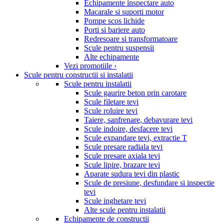
Echipamente inspectare auto
Macarale si suporti motor
Pompe scos lichide
Porti si bariere auto
Redresoare si transformatoare
Scule pentru suspensii
Alte echipamente
Vezi promotiile ›
Scule pentru constructii si instalatii
Scule pentru instalatii
Scule gaurire beton prin carotare
Scule filetare tevi
Scule roluire tevi
Taiere, sanfrenare, debavurare tevi
Scule indoire, desfacere tevi
Scule expandare tevi, extractie T
Scule presare radiala tevi
Scule presare axiala tevi
Scule lipire, brazare tevi
Aparate sudura tevi din plastic
Scule de presiune, desfundare si inspectie
tevi
Scule inghetare tevi
Alte scule pentru instalatii
Echipamente de constructii