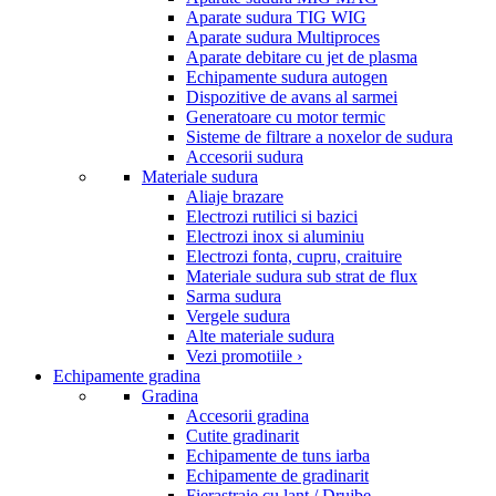
Aparate sudura TIG WIG
Aparate sudura Multiproces
Aparate debitare cu jet de plasma
Echipamente sudura autogen
Dispozitive de avans al sarmei
Generatoare cu motor termic
Sisteme de filtrare a noxelor de sudura
Accesorii sudura
Materiale sudura
Aliaje brazare
Electrozi rutilici si bazici
Electrozi inox si aluminiu
Electrozi fonta, cupru, craituire
Materiale sudura sub strat de flux
Sarma sudura
Vergele sudura
Alte materiale sudura
Vezi promotiile ›
Echipamente gradina
Gradina
Accesorii gradina
Cutite gradinarit
Echipamente de tuns iarba
Echipamente de gradinarit
Fierastraie cu lant / Drujbe