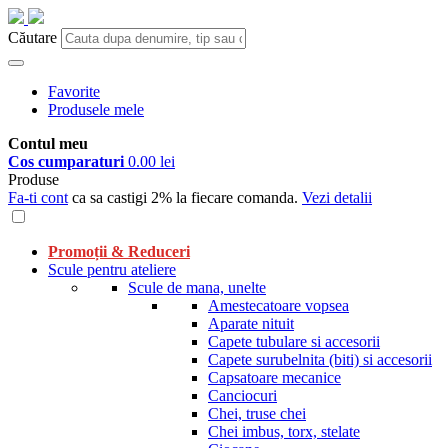
Căutare
Favorite
Produsele mele
Contul meu
Cos cumparaturi
0.00 lei
Produse
Fa-ti cont
ca sa castigi 2% la fiecare comanda.
Vezi detalii
Promoții & Reduceri
Scule pentru ateliere
Scule de mana, unelte
Amestecatoare vopsea
Aparate nituit
Capete tubulare si accesorii
Capete surubelnita (biti) si accesorii
Capsatoare mecanice
Canciocuri
Chei, truse chei
Chei imbus, torx, stelate