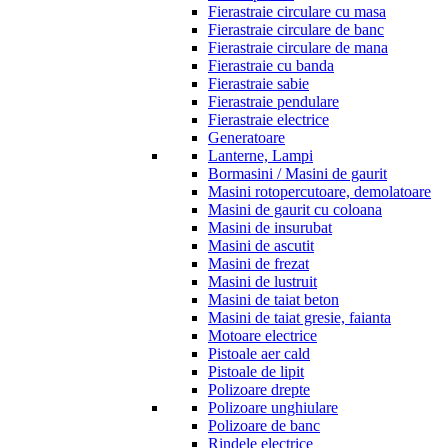
Fierastraie circulare cu masa
Fierastraie circulare de banc
Fierastraie circulare de mana
Fierastraie cu banda
Fierastraie sabie
Fierastraie pendulare
Fierastraie electrice
Generatoare
Lanterne, Lampi
Bormasini / Masini de gaurit
Masini rotopercutoare, demolatoare
Masini de gaurit cu coloana
Masini de insurubat
Masini de ascutit
Masini de frezat
Masini de lustruit
Masini de taiat beton
Masini de taiat gresie, faianta
Motoare electrice
Pistoale aer cald
Pistoale de lipit
Polizoare drepte
Polizoare unghiulare
Polizoare de banc
Rindele electrice