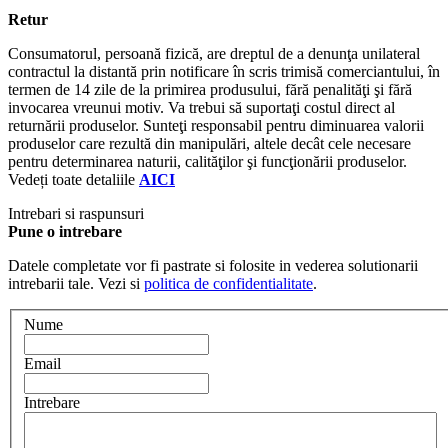
Retur
Consumatorul, persoană fizică, are dreptul de a denunţa unilateral
contractul la distantă prin notificare în scris trimisă comerciantului, în
termen de 14 zile de la primirea produsului, fără penalităţi şi fără
invocarea vreunui motiv. Va trebui să suportaţi costul direct al
returnării produselor. Sunteţi responsabil pentru diminuarea valorii
produselor care rezultă din manipulări, altele decât cele necesare
pentru determinarea naturii, calităţilor şi funcţionării produselor.
Vedeți toate detaliile
AICI
Intrebari si raspunsuri
Pune o intrebare
Datele completate vor fi pastrate si folosite in vederea solutionarii
intrebarii tale. Vezi si
politica de confidentialitate
.
Nume
Email
Intrebare