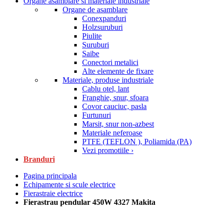
Organe asamblare si materiale industriale
Organe de asamblare
Conexpanduri
Holzsuruburi
Piulite
Suruburi
Saibe
Conectori metalici
Alte elemente de fixare
Materiale, produse industriale
Cablu otel, lant
Franghie, snur, sfoara
Covor cauciuc, pasla
Furtunuri
Marsit, snur non-azbest
Materiale neferoase
PTFE (TEFLON ), Poliamida (PA)
Vezi promotiile ›
Branduri
Pagina principala
Echipamente si scule electrice
Fierastraie electrice
Fierastrau pendular 450W 4327 Makita