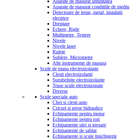
Aparate de masurat umiditatea
Aparate de masurat conditiile de mediu
Detectoare de lemn, metal, instalatii
electrice
Dreptare
Echere, Rigle
Multimetre, Testere
Nivele
Nivele laser
Rulete
Sublere, Micrometre
Alte instrumente de masura
Scule de mana electroizolante
Clesti electroizolanti
Surubelnite electroizolante
Truse scule electroizonate
Diverse
Scule speciale auto
Chei si clesti auto
Cricuri si prese hidraulice
Echipamente pentru motor
Echipamente pentru roti
Echipamente ulei si gresare
Echipamente de sablat
Echipamente si scule tinichigerie