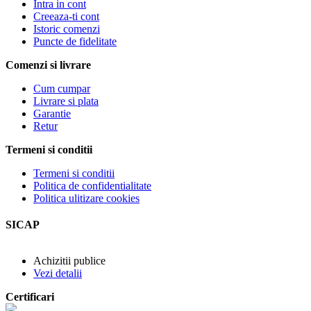
Intra in cont
Creeaza-ti cont
Istoric comenzi
Puncte de fidelitate
Comenzi si livrare
Cum cumpar
Livrare si plata
Garantie
Retur
Termeni si conditii
Termeni si conditii
Politica de confidentialitate
Politica ulitizare cookies
SICAP
Achizitii publice
Vezi detalii
Certificari