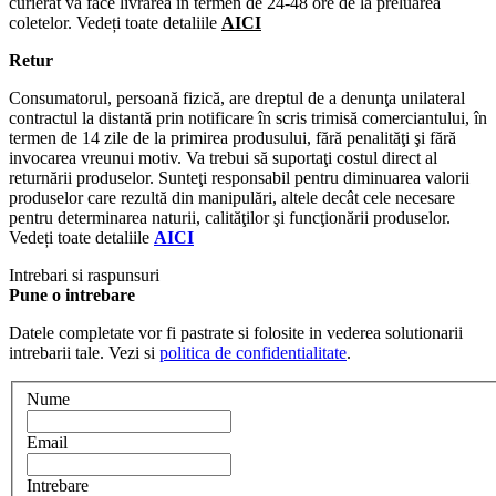
curierat va face livrarea în termen de 24-48 ore de la preluarea
coletelor. Vedeți toate detaliile
AICI
Retur
Consumatorul, persoană fizică, are dreptul de a denunţa unilateral
contractul la distantă prin notificare în scris trimisă comerciantului, în
termen de 14 zile de la primirea produsului, fără penalităţi şi fără
invocarea vreunui motiv. Va trebui să suportaţi costul direct al
returnării produselor. Sunteţi responsabil pentru diminuarea valorii
produselor care rezultă din manipulări, altele decât cele necesare
pentru determinarea naturii, calităţilor şi funcţionării produselor.
Vedeți toate detaliile
AICI
Intrebari si raspunsuri
Pune o intrebare
Datele completate vor fi pastrate si folosite in vederea solutionarii
intrebarii tale. Vezi si
politica de confidentialitate
.
Nume
Email
Intrebare