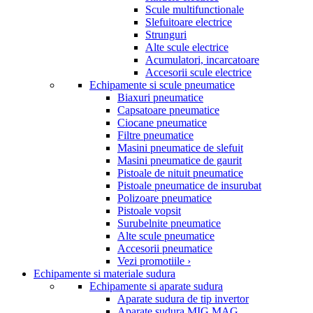
Scule multifunctionale
Slefuitoare electrice
Strunguri
Alte scule electrice
Acumulatori, incarcatoare
Accesorii scule electrice
Echipamente si scule pneumatice
Biaxuri pneumatice
Capsatoare pneumatice
Ciocane pneumatice
Filtre pneumatice
Masini pneumatice de slefuit
Masini pneumatice de gaurit
Pistoale de nituit pneumatice
Pistoale pneumatice de insurubat
Polizoare pneumatice
Pistoale vopsit
Surubelnite pneumatice
Alte scule pneumatice
Accesorii pneumatice
Vezi promotiile ›
Echipamente si materiale sudura
Echipamente si aparate sudura
Aparate sudura de tip invertor
Aparate sudura MIG MAG