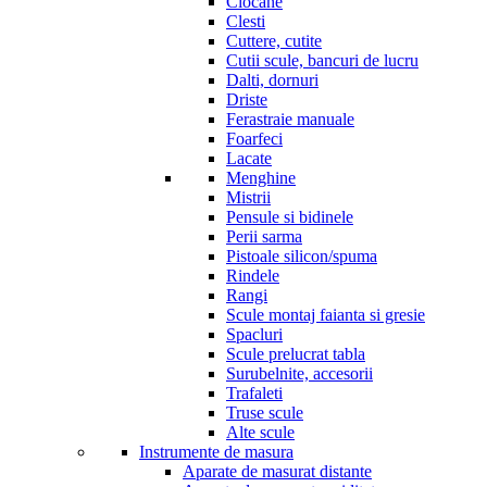
Ciocane
Clesti
Cuttere, cutite
Cutii scule, bancuri de lucru
Dalti, dornuri
Driste
Ferastraie manuale
Foarfeci
Lacate
Menghine
Mistrii
Pensule si bidinele
Perii sarma
Pistoale silicon/spuma
Rindele
Rangi
Scule montaj faianta si gresie
Spacluri
Scule prelucrat tabla
Surubelnite, accesorii
Trafaleti
Truse scule
Alte scule
Instrumente de masura
Aparate de masurat distante