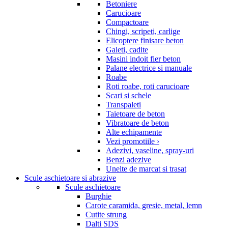
Betoniere
Carucioare
Compactoare
Chingi, scripeti, carlige
Elicoptere finisare beton
Galeti, cadite
Masini indoit fier beton
Palane electrice si manuale
Roabe
Roti roabe, roti carucioare
Scari si schele
Transpaleti
Taietoare de beton
Vibratoare de beton
Alte echipamente
Vezi promotiile ›
Adezivi, vaseline, spray-uri
Benzi adezive
Unelte de marcat si trasat
Scule aschietoare si abrazive
Scule aschietoare
Burghie
Carote caramida, gresie, metal, lemn
Cutite strung
Dalti SDS