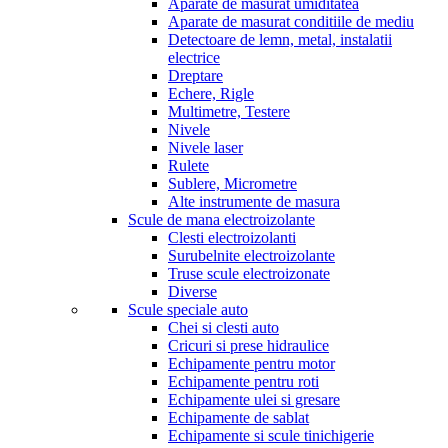
Aparate de masurat umiditatea
Aparate de masurat conditiile de mediu
Detectoare de lemn, metal, instalatii
electrice
Dreptare
Echere, Rigle
Multimetre, Testere
Nivele
Nivele laser
Rulete
Sublere, Micrometre
Alte instrumente de masura
Scule de mana electroizolante
Clesti electroizolanti
Surubelnite electroizolante
Truse scule electroizonate
Diverse
Scule speciale auto
Chei si clesti auto
Cricuri si prese hidraulice
Echipamente pentru motor
Echipamente pentru roti
Echipamente ulei si gresare
Echipamente de sablat
Echipamente si scule tinichigerie