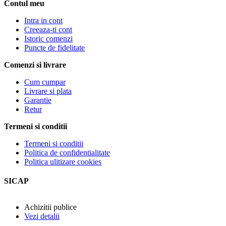
Contul meu
Intra in cont
Creeaza-ti cont
Istoric comenzi
Puncte de fidelitate
Comenzi si livrare
Cum cumpar
Livrare si plata
Garantie
Retur
Termeni si conditii
Termeni si conditii
Politica de confidentialitate
Politica ulitizare cookies
SICAP
Achizitii publice
Vezi detalii