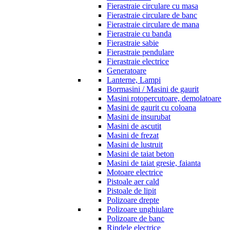
Fierastraie circulare cu masa
Fierastraie circulare de banc
Fierastraie circulare de mana
Fierastraie cu banda
Fierastraie sabie
Fierastraie pendulare
Fierastraie electrice
Generatoare
Lanterne, Lampi
Bormasini / Masini de gaurit
Masini rotopercutoare, demolatoare
Masini de gaurit cu coloana
Masini de insurubat
Masini de ascutit
Masini de frezat
Masini de lustruit
Masini de taiat beton
Masini de taiat gresie, faianta
Motoare electrice
Pistoale aer cald
Pistoale de lipit
Polizoare drepte
Polizoare unghiulare
Polizoare de banc
Rindele electrice