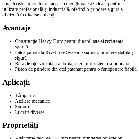
caracteristici inovatoare, această menghină este ideală pentru
utilizare profesională și industrială, oferind o prindere sigură și
eficientă în diverse aplicații.
Avantaje
Construcție Heavy-Duty pentru durabilitate și rezistență
sporită
Falca patentată Rivet-free System asigură o prindere stabilă și
sigură
Bara de oțel zincată, calibrată, oferă o rezistență superioară
Piston de prindere din oțel patentat pentru o funcționare fiabilă
Aplicații
Tâmplărie
Ateliere mecanice
Sudură
Lucrări diverse
Proprietăți
Adâncime falci de 120 mm pentru prinderea obiectelor