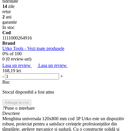
fidelitate
14
zile
retur
2
ani
garantie
In stoc
Cod
1111000264916
Brand
Urko Tools - Vezi toate produsele
0
% of
100
0 (
0 review-uri
)
Lasa un review
Lasa un review
168,19 lei
-
+
Buc
Stocul disponibil a fost atins
Adauga la cos
?
Pune o intrebare
Descriere
Menghina universala 120x800 mm cod 3P Urko este un dispozitiv
robust, proiectat pentru a satisface cerințele profesioniștilor din
tâmplărie, ateliere mecanice și sudură. Cu o construcție solidă și