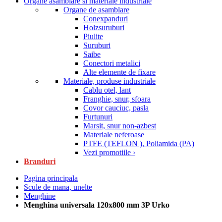
Organe asamblare si materiale industriale
Organe de asamblare
Conexpanduri
Holzsuruburi
Piulite
Suruburi
Saibe
Conectori metalici
Alte elemente de fixare
Materiale, produse industriale
Cablu otel, lant
Franghie, snur, sfoara
Covor cauciuc, pasla
Furtunuri
Marsit, snur non-azbest
Materiale neferoase
PTFE (TEFLON ), Poliamida (PA)
Vezi promotiile ›
Branduri
Pagina principala
Scule de mana, unelte
Menghine
Menghina universala 120x800 mm 3P Urko