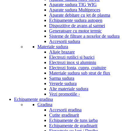
Aparate sudura TIG WIG
Aparate sudura Multiproces
Aparate debitare cu jet de plasma
Echipamente sudura autogen
Dispozitive de avans al sarmei
Generatoare cu motor termic
Sisteme de filtrare a noxelor de sudura
Accesorii sudura
Materiale sudura
Aliaje brazare
Electrozi rutilici si bazici
Electrozi inox si aluminiu
Electrozi fonta, cupru, craituire
Materiale sudura sub strat de flux
Sarma sudura
Vergele sudura
Alte materiale sudura
Vezi promotiile ›
Echipamente gradina
Gradina
Accesorii gradina
Cutite gradinarit
Echipamente de tuns iarba
Echipamente de gradinarit
Fierastraie cu lant / Drujbe