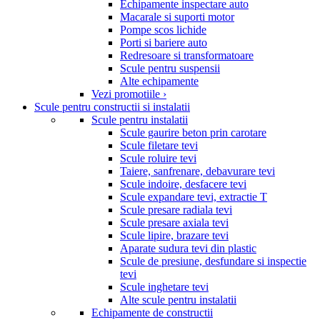
Echipamente inspectare auto
Macarale si suporti motor
Pompe scos lichide
Porti si bariere auto
Redresoare si transformatoare
Scule pentru suspensii
Alte echipamente
Vezi promotiile ›
Scule pentru constructii si instalatii
Scule pentru instalatii
Scule gaurire beton prin carotare
Scule filetare tevi
Scule roluire tevi
Taiere, sanfrenare, debavurare tevi
Scule indoire, desfacere tevi
Scule expandare tevi, extractie T
Scule presare radiala tevi
Scule presare axiala tevi
Scule lipire, brazare tevi
Aparate sudura tevi din plastic
Scule de presiune, desfundare si inspectie
tevi
Scule inghetare tevi
Alte scule pentru instalatii
Echipamente de constructii