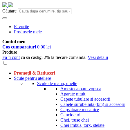
Căutare
Favorite
Produsele mele
Contul meu
Cos cumparaturi
0.00 lei
Produse
Fa-ti cont
ca sa castigi 2% la fiecare comanda.
Vezi detalii
Promoții & Reduceri
Scule pentru ateliere
Scule de mana, unelte
Amestecatoare vopsea
Aparate nituit
Capete tubulare si accesorii
Capete surubelnita (biti) si accesorii
Capsatoare mecanice
Canciocuri
Chei, truse chei
Chei imbus, torx, stelate