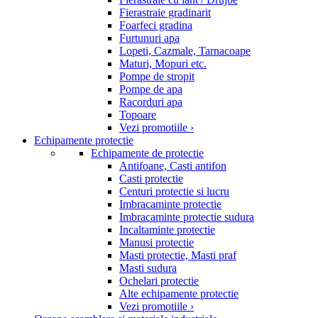
Fierastraie gradinarit
Foarfeci gradina
Furtunuri apa
Lopeti, Cazmale, Tarnacoape
Maturi, Mopuri etc.
Pompe de stropit
Pompe de apa
Racorduri apa
Topoare
Vezi promotiile ›
Echipamente protectie
Echipamente de protectie
Antifoane, Casti antifon
Casti protectie
Centuri protectie si lucru
Imbracaminte protectie
Imbracaminte protectie sudura
Incaltaminte protectie
Manusi protectie
Masti protectie, Masti praf
Masti sudura
Ochelari protectie
Alte echipamente protectie
Vezi promotiile ›