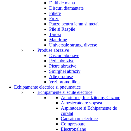
Dalti de mana
Discuri diamantate
Filiere
Freze
Panze pentru lemn si metal
Pile si Raspile
Tarozi
Mandrine
Universale strung, diverse
Produse abrazive
Discuri abrazive
Perii abrazive
Pietre abrazive
Smirghel abraziv
Alte produse
Vezi promotiile ›
Echipamente electrice si pneumatice
Echipamente si scule electrice
Aeroterme, Incalzitoare, Cazane
Amestecatoare vopsea
Aspiratoare si Echipamente de
curatat
Capsatoare electrice
Compresoare
Electropalane