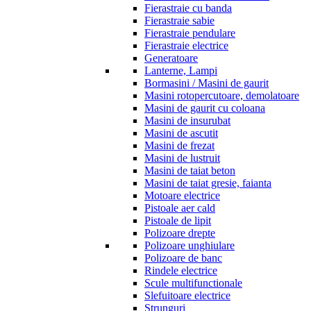
Fierastraie cu banda
Fierastraie sabie
Fierastraie pendulare
Fierastraie electrice
Generatoare
Lanterne, Lampi
Bormasini / Masini de gaurit
Masini rotopercutoare, demolatoare
Masini de gaurit cu coloana
Masini de insurubat
Masini de ascutit
Masini de frezat
Masini de lustruit
Masini de taiat beton
Masini de taiat gresie, faianta
Motoare electrice
Pistoale aer cald
Pistoale de lipit
Polizoare drepte
Polizoare unghiulare
Polizoare de banc
Rindele electrice
Scule multifunctionale
Slefuitoare electrice
Strunguri