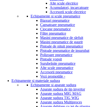
Alte scule electrice
Acumulatori, incarcatoare
Accesorii scule electrice
Echipamente si scule pneumatice
Biaxuri pneumatice
Capsatoare pneumatice
Ciocane pneumatice
Filtre pneumatice
Masini pneumatice de slefuit
Masini pneumatice de gaurit
Pistoale de nituit pneumatice
Pistoale pneumatice de insurubat
Polizoare pneumatice
Pistoale vopsit
Surubelnite pneumatice
Alte scule pneumatice
Accesorii pneumatice
Vezi promotiile ›
Echipamente si materiale sudura
Echipamente si aparate sudura
Aparate sudura de tip invertor
Aparate sudura MIG MAG
Aparate sudura TIG WIG
Aparate sudura Multiproces
Aparate debitare cu jet de plasma