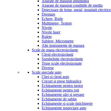
Aparate de masurat umiditatea
Aparate de masurat conditiile de mediu
Detectoare de lemn, metal, instalatii electrice
Dreptare
Echere, Rigle
Multimetre, Testere
Nivele
Nivele laser
Rulete
Sublere, Micrometre
Alte instrumente de masura
Scule de mana electroizolante
Clesti electroizolanti
Surubelnite electroizolante
Truse scule electroizonate
Diverse
Scule speciale auto
Chei si clesti auto
Cricuri si prese hidraulice
Echipamente pentru motor
Echipamente pentru roti
Echipamente ulei si gresare
Echipamente de sablat
Echipamente si scule tinichigerie
Echipamente inspectare auto