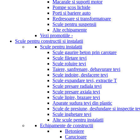
Macarale si suporti motor
Pompe scos lichide
Porti si bariere auto
Redresoare si transformatoare
Scule pentru suspensii
Alte echipamente
Vezi promotiile ›
Scule pentru constructii si instalatii
Scule pentru instalatii
Scule gaurire beton prin carotare
Scule filetare tevi
Scule roluire tevi
Taiere, sanfrenare, debavurare tevi
Scule indoire, desfacere tevi
Scule expandare tevi, extractie T
Scule presare radiala tevi
Scule presare axiala tevi
Scule lipire, brazare tevi
Aparate sudura tevi din plastic
Scule de presiune, desfundare si inspectie te
Scule inghetare tevi
Alte scule pentru instalatii
Echipamente de constructii
Betoniere
Carucioare