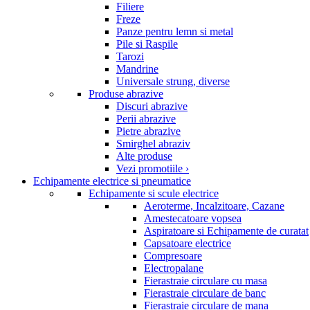
Filiere
Freze
Panze pentru lemn si metal
Pile si Raspile
Tarozi
Mandrine
Universale strung, diverse
Produse abrazive
Discuri abrazive
Perii abrazive
Pietre abrazive
Smirghel abraziv
Alte produse
Vezi promotiile ›
Echipamente electrice si pneumatice
Echipamente si scule electrice
Aeroterme, Incalzitoare, Cazane
Amestecatoare vopsea
Aspiratoare si Echipamente de curatat
Capsatoare electrice
Compresoare
Electropalane
Fierastraie circulare cu masa
Fierastraie circulare de banc
Fierastraie circulare de mana