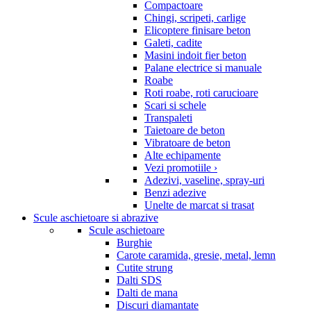
Compactoare
Chingi, scripeti, carlige
Elicoptere finisare beton
Galeti, cadite
Masini indoit fier beton
Palane electrice si manuale
Roabe
Roti roabe, roti carucioare
Scari si schele
Transpaleti
Taietoare de beton
Vibratoare de beton
Alte echipamente
Vezi promotiile ›
Adezivi, vaseline, spray-uri
Benzi adezive
Unelte de marcat si trasat
Scule aschietoare si abrazive
Scule aschietoare
Burghie
Carote caramida, gresie, metal, lemn
Cutite strung
Dalti SDS
Dalti de mana
Discuri diamantate