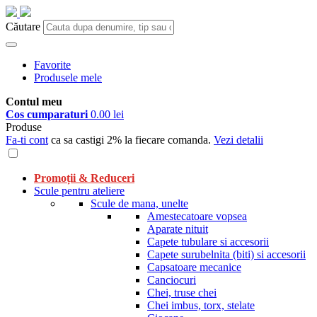
Căutare
Favorite
Produsele mele
Contul meu
Cos cumparaturi
0.00 lei
Produse
Fa-ti cont
ca sa castigi 2% la fiecare comanda.
Vezi detalii
Promoții & Reduceri
Scule pentru ateliere
Scule de mana, unelte
Amestecatoare vopsea
Aparate nituit
Capete tubulare si accesorii
Capete surubelnita (biti) si accesorii
Capsatoare mecanice
Canciocuri
Chei, truse chei
Chei imbus, torx, stelate