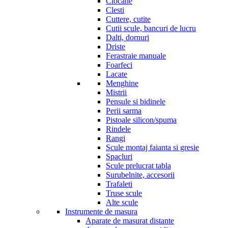
Ciocane
Clesti
Cuttere, cutite
Cutii scule, bancuri de lucru
Dalti, dornuri
Driste
Ferastraie manuale
Foarfeci
Lacate
Menghine
Mistrii
Pensule si bidinele
Perii sarma
Pistoale silicon/spuma
Rindele
Rangi
Scule montaj faianta si gresie
Spacluri
Scule prelucrat tabla
Surubelnite, accesorii
Trafaleti
Truse scule
Alte scule
Instrumente de masura
Aparate de masurat distante