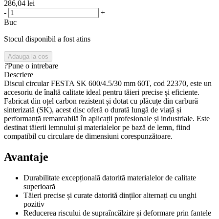
286,04 lei
-
+
Buc
Stocul disponibil a fost atins
Adauga la cos
?
Pune o intrebare
Descriere
Discul circular FESTA SK 600/4.5/30 mm 60T, cod 22370, este un
accesoriu de înaltă calitate ideal pentru tăieri precise și eficiente.
Fabricat din oțel carbon rezistent și dotat cu plăcuțe din carbură
sinterizată (SK), acest disc oferă o durată lungă de viață și
performanță remarcabilă în aplicații profesionale și industriale. Este
destinat tăierii lemnului și materialelor pe bază de lemn, fiind
compatibil cu circulare de dimensiuni corespunzătoare.
Avantaje
Durabilitate excepțională datorită materialelor de calitate
superioară
Tăieri precise și curate datorită dinților alternați cu unghi
pozitiv
Reducerea riscului de supraîncălzire și deformare prin fantele