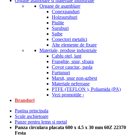
Organe asamblare si materiale industriale
Organe de asamblare
Conexpanduri
Holzsuruburi
Piulite
Suruburi
Saibe
Conectori metalici
Alte elemente de fixare
Materiale, produse industriale
Cablu otel, lant
Franghie, snur, sfoara
Covor cauciuc, pasla
Furtunuri
Marsit, snur non-azbest
Materiale neferoase
PTFE (TEFLON ), Poliamida (PA)
Vezi promotiile ›
Branduri
Pagina principala
Scule aschietoare
Panze pentru lemn si metal
Panza circulara placata 600 x 4.5 x 30 mm 60Z 22370
Festa