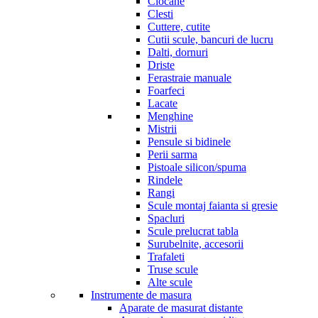
Ciocane
Clesti
Cuttere, cutite
Cutii scule, bancuri de lucru
Dalti, dornuri
Driste
Ferastraie manuale
Foarfeci
Lacate
Menghine
Mistrii
Pensule si bidinele
Perii sarma
Pistoale silicon/spuma
Rindele
Rangi
Scule montaj faianta si gresie
Spacluri
Scule prelucrat tabla
Surubelnite, accesorii
Trafaleti
Truse scule
Alte scule
Instrumente de masura
Aparate de masurat distante