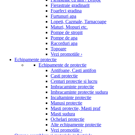
Fierastraie gradinarit
Foarfeci gradina
Furtunuri apa
Lopeti, Cazmale, Tarnacoape
Maturi, Mopuri etc.
Pompe de stropit
Pompe de apa
Racorduri apa
Topoare
Vezi promotiile ›
Echipamente protectie
Echipamente de protectie
Antifoane, Casti antifon
Casti protectie
Centuri protectie si lucru
Imbracaminte protectie
Imbracaminte protectie sudura
Incaltaminte protectie
Manusi protectie
Masti protectie, Masti praf
Masti sudura
Ochelari protectie
Alte echipamente protectie
Vezi promotiile ›