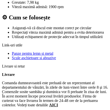
Greutate: 7,98 kg
Viteză maximă admisă: 1900 rpm
⚙️ Cum se folosește
Asigurați-vă că discul este montat corect pe circular
Respectați viteza maximă admisă pentru a evita deteriorarea
Utilizați echipament de protecție adecvat în timpul utilizării
Link-uri utile
Panze pentru lemn si metal
Scule aschietoare si abrazive
Livrare si retur
Livrare
Comanda dumneavoastră este preluată de un reprezentant al
departamentului de vânzări, în zilele de luni-vineri între orele 8 şi 16.
Comenzile sosite sambăta şi duminica vor fi preluate în ziua de luni.
În acest moment începe procesul livrării produselor. Firma de
curierat va face livrarea în termen de 24-48 ore de la preluarea
coletelor. Vedeți toate detaliile
AICI