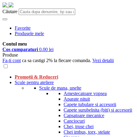
Căutare
Favorite
Produsele mele
Contul meu
Cos cumparaturi
0.00 lei
Produse
Fa-ti cont
ca sa castigi 2% la fiecare comanda.
Vezi detalii
Promoții & Reduceri
Scule pentru ateliere
Scule de mana, unelte
Amestecatoare vopsea
Aparate nituit
Capete tubulare si accesorii
Capete surubelnita (biti) si accesorii
Capsatoare mecanice
Canciocuri
Chei, truse chei
Chei imbus, torx, stelate