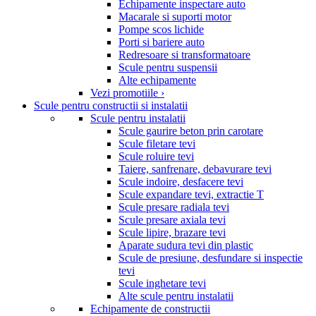
Echipamente inspectare auto
Macarale si suporti motor
Pompe scos lichide
Porti si bariere auto
Redresoare si transformatoare
Scule pentru suspensii
Alte echipamente
Vezi promotiile ›
Scule pentru constructii si instalatii
Scule pentru instalatii
Scule gaurire beton prin carotare
Scule filetare tevi
Scule roluire tevi
Taiere, sanfrenare, debavurare tevi
Scule indoire, desfacere tevi
Scule expandare tevi, extractie T
Scule presare radiala tevi
Scule presare axiala tevi
Scule lipire, brazare tevi
Aparate sudura tevi din plastic
Scule de presiune, desfundare si inspectie
tevi
Scule inghetare tevi
Alte scule pentru instalatii
Echipamente de constructii