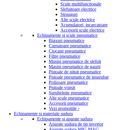
Scule multifunctionale
Slefuitoare electrice
Strunguri
Alte scule electrice
Acumulatori, incarcatoare
Accesorii scule electrice
Echipamente si scule pneumatice
Biaxuri pneumatice
Capsatoare pneumatice
Ciocane pneumatice
Filtre pneumatice
Masini pneumatice de slefuit
Masini pneumatice de gaurit
Pistoale de nituit pneumatice
Pistoale pneumatice de insurubat
Polizoare pneumatice
Pistoale vopsit
Surubelnite pneumatice
Alte scule pneumatice
Accesorii pneumatice
Vezi promotiile ›
Echipamente si materiale sudura
Echipamente si aparate sudura
Aparate sudura de tip invertor
Aparate sudura MIG MAG