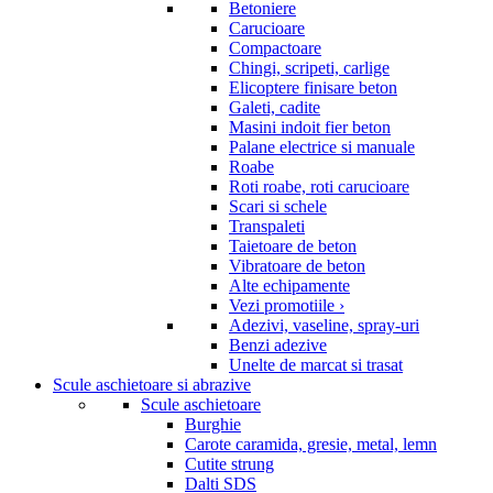
Betoniere
Carucioare
Compactoare
Chingi, scripeti, carlige
Elicoptere finisare beton
Galeti, cadite
Masini indoit fier beton
Palane electrice si manuale
Roabe
Roti roabe, roti carucioare
Scari si schele
Transpaleti
Taietoare de beton
Vibratoare de beton
Alte echipamente
Vezi promotiile ›
Adezivi, vaseline, spray-uri
Benzi adezive
Unelte de marcat si trasat
Scule aschietoare si abrazive
Scule aschietoare
Burghie
Carote caramida, gresie, metal, lemn
Cutite strung
Dalti SDS