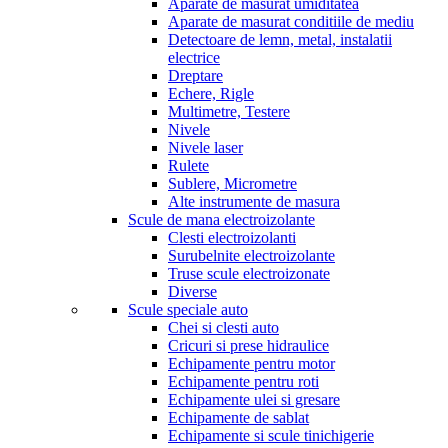
Aparate de masurat umiditatea
Aparate de masurat conditiile de mediu
Detectoare de lemn, metal, instalatii
electrice
Dreptare
Echere, Rigle
Multimetre, Testere
Nivele
Nivele laser
Rulete
Sublere, Micrometre
Alte instrumente de masura
Scule de mana electroizolante
Clesti electroizolanti
Surubelnite electroizolante
Truse scule electroizonate
Diverse
Scule speciale auto
Chei si clesti auto
Cricuri si prese hidraulice
Echipamente pentru motor
Echipamente pentru roti
Echipamente ulei si gresare
Echipamente de sablat
Echipamente si scule tinichigerie