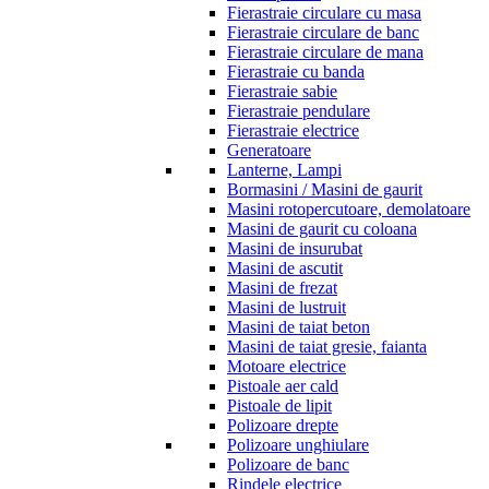
Fierastraie circulare cu masa
Fierastraie circulare de banc
Fierastraie circulare de mana
Fierastraie cu banda
Fierastraie sabie
Fierastraie pendulare
Fierastraie electrice
Generatoare
Lanterne, Lampi
Bormasini / Masini de gaurit
Masini rotopercutoare, demolatoare
Masini de gaurit cu coloana
Masini de insurubat
Masini de ascutit
Masini de frezat
Masini de lustruit
Masini de taiat beton
Masini de taiat gresie, faianta
Motoare electrice
Pistoale aer cald
Pistoale de lipit
Polizoare drepte
Polizoare unghiulare
Polizoare de banc
Rindele electrice