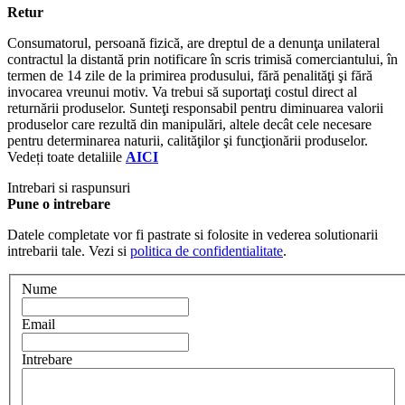
Retur
Consumatorul, persoană fizică, are dreptul de a denunţa unilateral
contractul la distantă prin notificare în scris trimisă comerciantului, în
termen de 14 zile de la primirea produsului, fără penalităţi şi fără
invocarea vreunui motiv. Va trebui să suportaţi costul direct al
returnării produselor. Sunteţi responsabil pentru diminuarea valorii
produselor care rezultă din manipulări, altele decât cele necesare
pentru determinarea naturii, calităţilor şi funcţionării produselor.
Vedeți toate detaliile
AICI
Intrebari si raspunsuri
Pune o intrebare
Datele completate vor fi pastrate si folosite in vederea solutionarii
intrebarii tale. Vezi si
politica de confidentialitate
.
Nume
Email
Intrebare