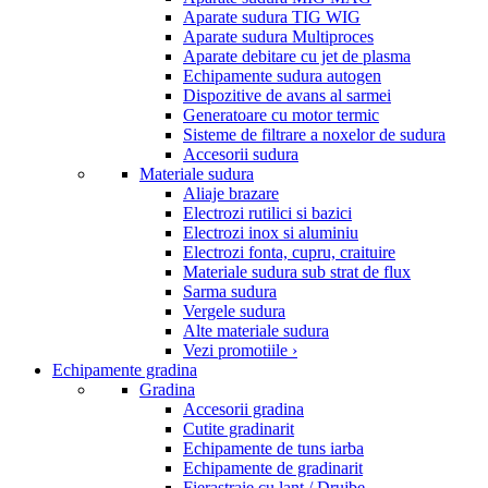
Aparate sudura TIG WIG
Aparate sudura Multiproces
Aparate debitare cu jet de plasma
Echipamente sudura autogen
Dispozitive de avans al sarmei
Generatoare cu motor termic
Sisteme de filtrare a noxelor de sudura
Accesorii sudura
Materiale sudura
Aliaje brazare
Electrozi rutilici si bazici
Electrozi inox si aluminiu
Electrozi fonta, cupru, craituire
Materiale sudura sub strat de flux
Sarma sudura
Vergele sudura
Alte materiale sudura
Vezi promotiile ›
Echipamente gradina
Gradina
Accesorii gradina
Cutite gradinarit
Echipamente de tuns iarba
Echipamente de gradinarit
Fierastraie cu lant / Drujbe