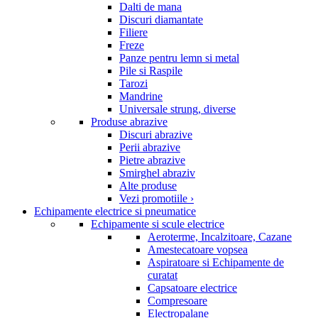
Dalti de mana
Discuri diamantate
Filiere
Freze
Panze pentru lemn si metal
Pile si Raspile
Tarozi
Mandrine
Universale strung, diverse
Produse abrazive
Discuri abrazive
Perii abrazive
Pietre abrazive
Smirghel abraziv
Alte produse
Vezi promotiile ›
Echipamente electrice si pneumatice
Echipamente si scule electrice
Aeroterme, Incalzitoare, Cazane
Amestecatoare vopsea
Aspiratoare si Echipamente de
curatat
Capsatoare electrice
Compresoare
Electropalane